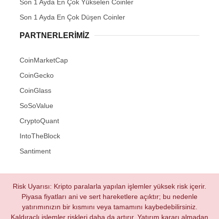
Son 1 Ayda En Çok Yükselen Coinler
Son 1 Ayda En Çok Düşen Coinler
PARTNERLERIMIZ
CoinMarketCap
CoinGecko
CoinGlass
SoSoValue
CryptoQuant
IntoTheBlock
Santiment
Risk Uyarısı: Kripto paralarla yapılan işlemler yüksek risk içerir.
Piyasa fiyatları ani ve sert hareketlere açıktır; bu nedenle
yatırımınızın bir kısmını veya tamamını kaybedebilirsiniz.
Kaldıraçlı işlemler riskleri daha da artırır. Yatırım kararı almadan