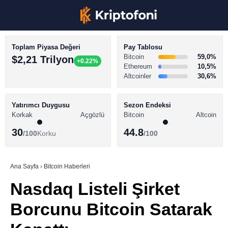
Toplam Piyasa Değeri
Pay Tablosu
Bitcoin
59,0%
$2,21 Trilyon
+0.22%
Ethereum
10,5%
Altcoinler
30,6%
KRİPTO PARA HABERLERİ
Facebook
BİTCOİN HABERLERİ
Yatırımcı Duygusu
Sezon Endeksi
Korkak
Açgözlü
Bitcoin
Altcoin
ALTCOİN HABERLERİ
30
44.8
/100
Korku
/100
AKADEMİ
Instagram
SÖZLÜK
Ana Sayfa
›
Bitcoin Haberleri
Nasdaq Listeli Şirket
Youtube
Borcunu Bitcoin Satarak
TikTok