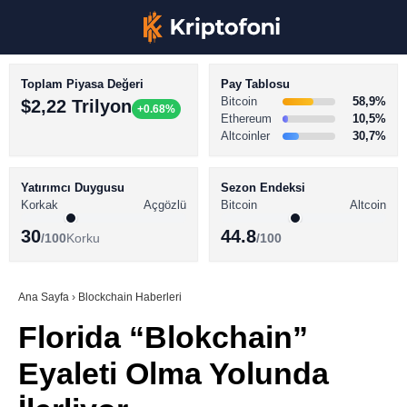
Toplam Piyasa Değeri
Pay Tablosu
Bitcoin
58,9%
$2,22 Trilyon
+0.68%
Ethereum
10,5%
Altcoinler
30,7%
KRİPTO PARA HABERLERİ
Facebook
BİTCOİN HABERLERİ
Yatırımcı Duygusu
Sezon Endeksi
Korkak
Açgözlü
Bitcoin
Altcoin
ALTCOİN HABERLERİ
30
44.8
/100
Korku
/100
AKADEMİ
Instagram
SÖZLÜK
Ana Sayfa
›
Blockchain Haberleri
Florida “Blokchain”
Youtube
Eyaleti Olma Yolunda
TikTok