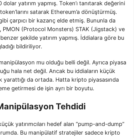
 dolar yatırım yapmış. Token’ı tanıtarak değerini
token’larını satarak Ethereum’a dönüştürmüş.
ibi çarpıcı bir kazanç elde etmiş. Bununla da
), PMON (Protocol Monsters) STAK (Jigstack) ve
benzer şekilde yatırım yapmış. İddialara göre bu
dığı bildiriliyor.
r manipülasyon mu olduğu belli değil. Ayrıca piyasa
duğu hala net değil. Ancak bu iddiaların küçük
lık yarattığı da ortada. Hatta kripto piyasasında
me getirmesi de işin ayrı bir boyutu.
Manipülasyon Tehdidi
 küçük yatırımcıları hedef alan “pump-and-dump”
durumda. Bu manipülatif stratejiler sadece kripto