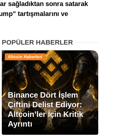
ar sağladıktan sonra satarak
Stablecoin Haberleri
ump” tartışmalarını ve
Facebook
POPÜLER HABERLER
Altcoin Haberleri
Instagram
Youtube
Binance Dört İşlem
Çiftini Delist Ediyor:
TikTok
Altcoin’ler İçin Kritik
Ayrıntı
Pinterest