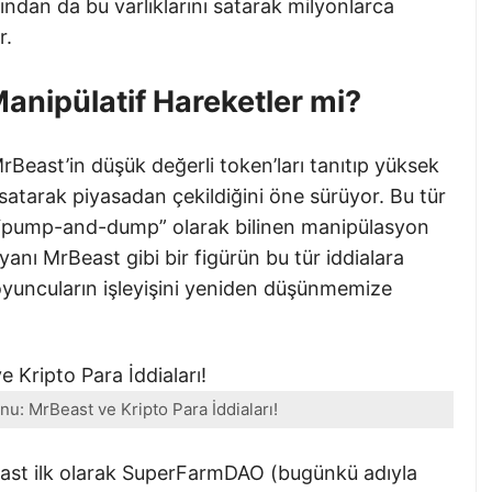
ndan da bu varlıklarını satarak milyonlarca
r.
Manipülatif Hareketler mi?
Beast’in düşük değerli token’ları tanıtıp yüksek
nı satarak piyasadan çekildiğini öne sürüyor. Bu tür
a “pump-and-dump” olarak bilinen manipülasyon
ç yanı MrBeast gibi bir figürün bu tür iddialara
oyuncuların işleyişini yeniden düşünmemize
u: MrBeast ve Kripto Para İddiaları!
east ilk olarak SuperFarmDAO (bugünkü adıyla