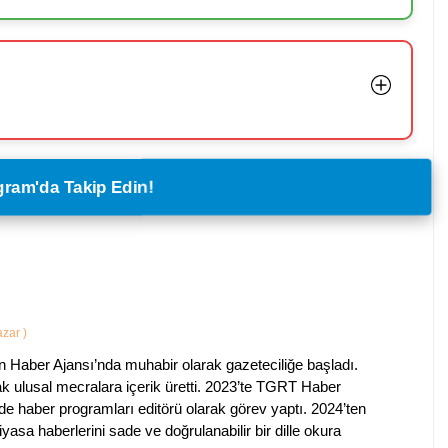
legram'da Takip Edin!
Yazar
)
 Haber Ajansı’nda muhabir olarak gazeteciliğe başladı.
ak ulusal mecralara içerik üretti. 2023’te TGRT Haber
de haber programları editörü olarak görev yaptı. 2024’ten
piyasa haberlerini sade ve doğrulanabilir bir dille okura