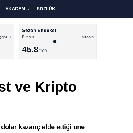
AKADEMİ
SÖZLÜK
Sezon Endeksi
çgözlü
Bitcoin
Altcoin
45.8
/100
Kripto Para Haberleri
Bitcoin Haberleri
t ve Kripto
Altcoin Haberleri
Ethereum Haberleri
Solana Haberleri
XRP Haberleri
dolar kazanç elde ettiği öne
Memecoin Haberleri