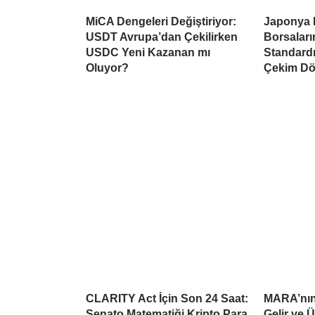
MiCA Dengeleri Değiştiriyor:
Japonya 
USDT Avrupa’dan Çekilirken
Borsaları
USDC Yeni Kazanan mı
Standardı
Oluyor?
Çekim Dö
CLARITY Act İçin Son 24 Saat:
MARA’nın 
Senato Matematiği Kripto Para
Gelir ve 