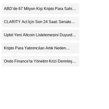
LinkedIn
ABD’de 67 Milyon Kişi Kripto Para Sahibi:
Ripple’dan “Eski Algılar Yıkıldı” Mesajı
Telegram
CLARITY Act İçin Son 24 Saat: Senato
Matematiği Kripto Para Piyasasının
Beklentisini Bozabilir
Upbit Yeni Altcoin Listelemesini Duyurdu:
KRW, BTC ve USDT Paritelerinde İşlem
Görecek
Kripto Para Yatırımcıları Artık Neden
Evlerinde Hedef Alınıyor?
Ondo Finance’ta Yönetim Krizi Derinleşti:
Milyarlarca Dolarlık Tokenizasyon Devinin
Kontrolü Mahkemeye Taşındı