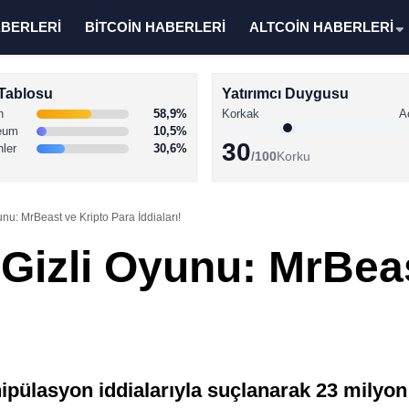
ABERLERİ
BİTCOİN HABERLERİ
ALTCOİN HABERLERİ
Tablosu
Yatırımcı Duygusu
n
58,9%
Korkak
A
eum
10,5%
30
nler
30,6%
/100
Korku
nu: MrBeast ve Kripto Para İddiaları!
Gizli Oyunu: MrBeas
ülasyon iddialarıyla suçlanarak 23 milyon 