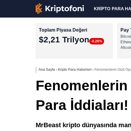
KRİPTO PARA H
Toplam Piyasa Değeri
Pay 
Bitcoi
$2,21 Trilyon
-0.26%
Ether
Altcoi
Ana Sayfa
›
Kripto Para Haberleri
›
Fenomenlerin Gizli Oyu
Fenomenlerin 
Para İddiaları!
MrBeast kripto dünyasında manip