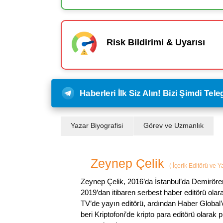
Risk Bildirimi & Uyarısı
Haberleri İlk Siz Alın! Bizi Şimdi Te
Yazar Biyografisi
Görev ve Uzmanlık
Zeynep Çelik
(
İçerik Editörü ve 
Zeynep Çelik, 2016’da İstanbul’da Demirören
2019’dan itibaren serbest haber editörü olar
TV’de yayın editörü, ardından Haber Global’
beri Kriptofoni’de kripto para editörü olarak 