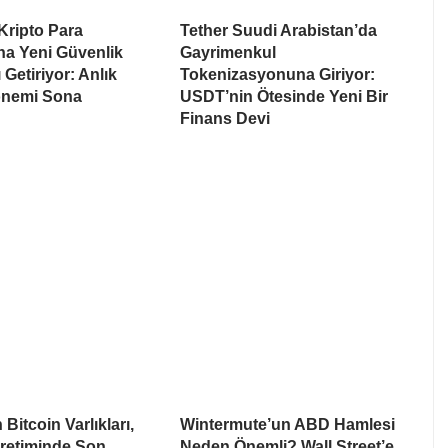
Kripto Para
Tether Suudi Arabistan’da
na Yeni Güvenlik
Gayrimenkul
 Getiriyor: Anlık
Tokenizasyonuna Giriyor:
nemi Sona
USDT’nin Ötesinde Yeni Bir
Finans Devi
Bitcoin Varlıkları,
Wintermute’un ABD Hamlesi
Üretiminde Son
Neden Önemli? Wall Street’e