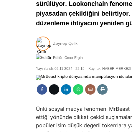
sürülüyor. Lookonchain fenomeni
piyasadan çekildiğini belirtiyo
düzenleme ihtiyacını yeniden g
Zeynep Çelik
Editör:
Ömer Ergin
Yayınlandı: 02.11.2024 - 22:15
Kaynak: HABER MERKEZI
Ünlü sosyal medya fenomeni MrBeast kr
ettiği yönünde dikkat çekici suçlamalarl
popüler isim düşük değerli token’lara ya