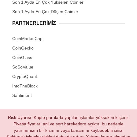
Son 1 Ayda En Çok Yükselen Coinler
Son 1 Ayda En Çok Düşen Coinler
PARTNERLERIMIZ
CoinMarketCap
CoinGecko
CoinGlass
SoSoValue
CryptoQuant
IntoTheBlock
Santiment
Risk Uyarısı: Kripto paralarla yapılan işlemler yüksek risk içerir.
Piyasa fiyatları ani ve sert hareketlere açıktır; bu nedenle
yatırımınızın bir kısmını veya tamamını kaybedebilirsiniz.
Kaldıraçlı işlemler riskleri daha da artırır. Yatırım kararı almadan