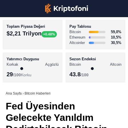
Toplam Piyasa Değeri
Pay Tablosu
Bitcoin
59,0%
$2,21 Trilyon
+0.48%
Ethereum
10,5%
Altcoinler
30,5%
KRİPTO PARA HABERLERİ
Facebook
BİTCOİN HABERLERİ
Yatırımcı Duygusu
Sezon Endeksi
Korkak
Açgözlü
Bitcoin
Altcoin
ALTCOİN HABERLERİ
29
43.8
/100
Korku
/100
AKADEMİ
Instagram
SÖZLÜK
Ana Sayfa
›
Bitcoin Haberleri
Fed Üyesinden
Youtube
Gelecekte Yanıldım
TikTok