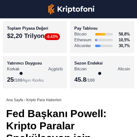
Toplam Piyasa Değeri
Pay Tablosu
Bitcoin
58,8%
$2,20 Trilyon
-0.43%
Ethereum
10,5%
Altcoinler
30,7%
KRİPTO PARA HABERLERİ
Facebook
BİTCOİN HABERLERİ
Yatırımcı Duygusu
Sezon Endeksi
Korkak
Açgözlü
Bitcoin
Altcoin
ALTCOİN HABERLERİ
25
45.8
/100
Aşırı Korku
/100
AKADEMİ
Instagram
SÖZLÜK
Ana Sayfa
›
Kripto Para Haberleri
Fed Başkanı Powell:
Youtube
Kripto Paralar
TikTok