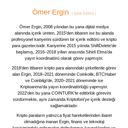
Ömer Ergin
(
İçerik Editörü
)
Ömer Ergin, 2008 yılından bu yana dijital medya
alanında içerik üreten, 2015’den itibaren ise bu alanda
profesyonel kariyerini sürdüren bir içerik editörü ve kripto
para gazetecisidir. Kariyerine 2015 yılında ShiftDelete’de
başlamış, 2016–2018 yılları arasında Sihirli Elma’da
yayın koordinatörü olarak görev yapmıştır.
2018’den itibaren kripto para alanındaki şirketlerde görev
alan Ergin, 2018–2021 döneminde Coinkolik, BTCHaber
ve Coinbilgi’de, 2020–2021 döneminde ise
Kriptoarena’da yayın koordinatörlüğü yapmıştır.
2022’den bu yana COINTURK’te editörlük görevini
sürdürmekte, aynı zamanda Kriptofoni’ye içerik desteği
sağlamaktadır.
Kripto paraların yalnızca fiyat hareketlerinden ibaret
olmadığına inanan Ergin, finans ve teknoloji
kesişimindeki gelişmeleri doğrulanmış kaynaklardan ve