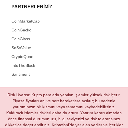
PARTNERLERIMIZ
CoinMarketCap
CoinGecko
CoinGlass
SoSoValue
CryptoQuant
IntoTheBlock
Santiment
Risk Uyarısı: Kripto paralarla yapılan işlemler yüksek risk içerir.
Piyasa fiyatları ani ve sert hareketlere açıktır; bu nedenle
yatırımınızın bir kısmını veya tamamını kaybedebilirsiniz.
Kaldıraçlı işlemler riskleri daha da artırır. Yatırım kararı almadan
önce finansal durumunuzu, bilgi seviyenizi ve risk toleransınızı
dikkatlice değerlendiriniz. Kriptofoni’de yer alan veriler ve içerikler