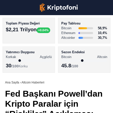
Toplam Piyasa Değeri
Pay Tablosu
Bitcoin
58,9%
$2,21 Trilyon
+0.04%
Ethereum
10,4%
Altcoinler
30,7%
KRİPTO PARA HABERLERİ
Facebook
BİTCOİN HABERLERİ
Yatırımcı Duygusu
Sezon Endeksi
Korkak
Açgözlü
Bitcoin
Altcoin
ALTCOİN HABERLERİ
30
45.8
/100
Korku
/100
AKADEMİ
Instagram
SÖZLÜK
Ana Sayfa
›
Altcoin Haberleri
Fed Başkanı Powell’dan
Youtube
Kripto Paralar için
TikTok