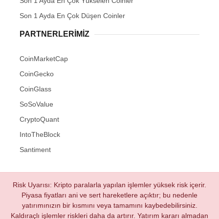
Son 1 Ayda En Çok Yükselen Coinler
Son 1 Ayda En Çok Düşen Coinler
PARTNERLERIMIZ
CoinMarketCap
CoinGecko
CoinGlass
SoSoValue
CryptoQuant
IntoTheBlock
Santiment
Risk Uyarısı: Kripto paralarla yapılan işlemler yüksek risk içerir.
Piyasa fiyatları ani ve sert hareketlere açıktır; bu nedenle
yatırımınızın bir kısmını veya tamamını kaybedebilirsiniz.
Kaldıraçlı işlemler riskleri daha da artırır. Yatırım kararı almadan