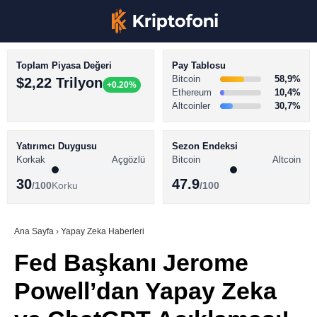
Toplam Piyasa Değeri
Pay Tablosu
Bitcoin
58,9%
$2,22 Trilyon
+0.20%
Ethereum
10,4%
Altcoinler
30,7%
KRİPTO PARA HABERLERİ
Facebook
BİTCOİN HABERLERİ
Yatırımcı Duygusu
Sezon Endeksi
Korkak
Açgözlü
Bitcoin
Altcoin
ALTCOİN HABERLERİ
30
47.9
/100
Korku
/100
AKADEMİ
Instagram
SÖZLÜK
Ana Sayfa
›
Yapay Zeka Haberleri
Fed Başkanı Jerome
Youtube
Powell’dan Yapay Zeka
TikTok