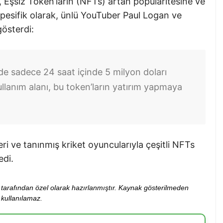
Eşsiz Token’ların (NFTs) artan popülaritesine ve
spesifik olarak, ünlü YouTuber Paul Logan ve
gösterdi:
e sadece 24 saat içinde 5 milyon doları
ullanım alanı, bu token’ların yatırım yapmaya
 ve tanınmış kriket oyuncularıyla çeşitli NFTs
edi.
ibi tarafından özel olarak hazırlanmıştır. Kaynak gösterilmeden
kullanılamaz.