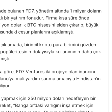
inde bulunan FD7, yönetim altında 1 milyar doların
lı bir yatırım fonudur. Firma kısa süre önce
lyon dolarlık BTC hissesini elden çıkarıp, büyük
undaki cesur planlarını açıklamıştı.
ıklamada, birincil kripto para birimini gözden
 popüleritesinin dolayısıyla kullanımının daha çok
ıştı.
na göre, FD7 Ventures iki projeye olan inancını
ardano’ya mali yardım sunma amacıyla Hindistan’ın
liyor.
ım yapmak için 250 milyon doları hedefleyen bir
ket, “Bangalor’daki varlığını inşa etmek için