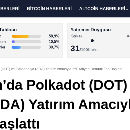
ABERLERİ
BİTCOİN HABERLERİ
ALTCOİN HABERLERİ
Tablosu
Yatırımcı Duygusu
n
58,9%
Korkak
A
eum
10,5%
31
nler
30,7%
/100
Korku
 (DOT) ve Cardano’ya (ADA) Yatırım Amacıyla 250 Milyon Dolarlık Fon Başlattı
n’da Polkadot (DOT)
DA) Yatırım Amacıy
aşlattı