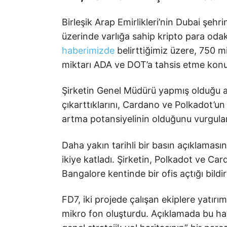
Birleşik Arap Emirlikleri’nin Dubai şehr
üzerinde varlığa sahip kripto para odak
haberimizde
belirttiğimiz üzere, 750 mi
miktarı ADA ve DOT’a tahsis etme konus
Şirketin Genel Müdürü yapmış olduğu aç
çıkarttıklarını, Cardano ve Polkadot’un
artma potansiyelinin olduğunu vurgulam
Daha yakın tarihli bir basın açıklaması
ikiye katladı. Şirketin, Polkadot ve C
Bangalore kentinde bir ofis açtığı bildiri
FD7, iki projede çalışan ekiplere yatır
mikro fon oluşturdu. Açıklamada bu hare