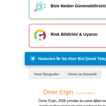
Bize Neden Güvenebilirsini
Risk Bildirimi & Uyarısı
Haberleri İlk Siz Alın! Bizi Şimdi Te
Yazar Biyografisi
Görev ve Uzmanlık
Ömer Ergin
(
İçerik Editörü
)
Ömer Ergin, 2008 yılından bu yana dijital me
alanda profesyonel kariyerini sürdüren bir iç