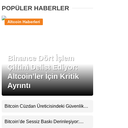
POPÜLER HABERLER
Stablecoin Haberleri
Altcoin Haberleri
Facebook
Binance Dört İşlem
Çiftini Delist Ediyor:
Instagram
Altcoin’ler İçin Kritik
Ayrıntı
Youtube
TikTok
Bitcoin Cüzdan Üreticisindeki Güvenlik
Krizi Büyüyor: Kayıpların Boyutu
Pinterest
Belirsizliğini Koruyor
Bitcoin’de Sessiz Baskı Derinleşiyor: