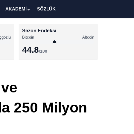
AKADEMİ
SÖZLÜK
Sezon Endeksi
çgözlü
Bitcoin
Altcoin
44.8
/100
Kripto Para Haberleri
Bitcoin Haberleri
 ve
Altcoin Haberleri
Ethereum Haberleri
la 250 Milyon
Solana Haberleri
XRP Haberleri
Memecoin Haberleri