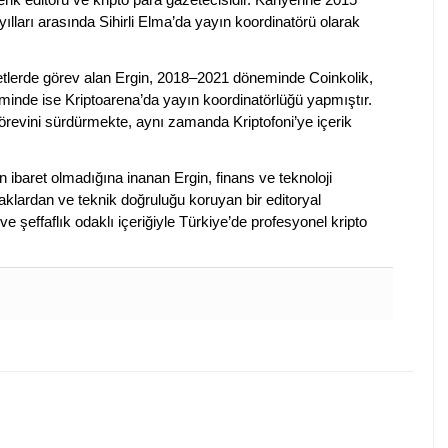
ılları arasında Sihirli Elma’da yayın koordinatörü olarak
rketlerde görev alan Ergin, 2018–2021 döneminde Coinkolik,
nde ise Kriptoarena’da yayın koordinatörlüğü yapmıştır.
evini sürdürmekte, aynı zamanda Kriptofoni’ye içerik
en ibaret olmadığına inanan Ergin, finans ve teknoloji
klardan ve teknik doğruluğu koruyan bir editoryal
ve şeffaflık odaklı içeriğiyle Türkiye’de profesyonel kripto