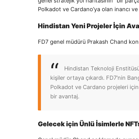
genel stratejik yol haritasının” bir parç
Polkadot ve Cardano’ya olan inancı ve 
Hindistan Yeni Projeler İçin Av
FD7 genel müdürü Prakash Chand konuya
Hindistan Teknoloji Enstitüsü
kişiler ortaya çıkardı. FD7’nin Ba
Polkadot ve Cardano projeleri için 
bir avantaj.
Gelecek için Ünlü İsimlerle NFTs