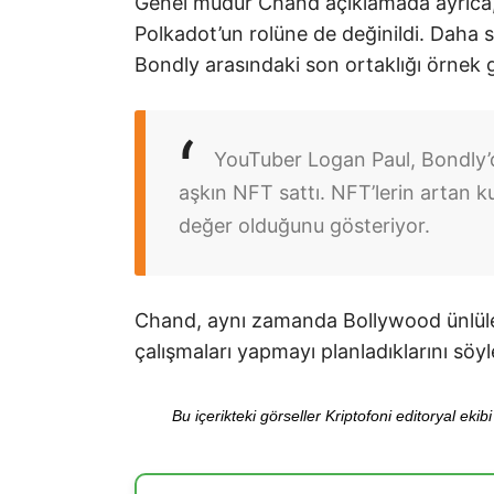
Genel müdür Chand açıklamada ayrıca, 
Polkadot’un rolüne de değinildi. Daha 
Bondly arasındaki son ortaklığı örnek 
YouTuber Logan Paul, Bondly’d
aşkın NFT sattı. NFT’lerin artan k
değer olduğunu gösteriyor.
Chand, aynı zamanda Bollywood ünlüleri
çalışmaları yapmayı planladıklarını söyl
Bu içerikteki görseller Kriptofoni editoryal ek