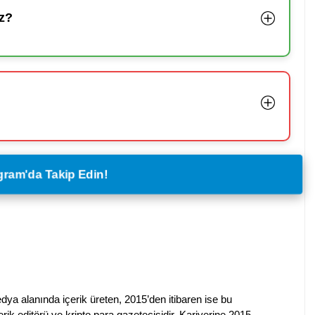
z?
legram'da Takip Edin!
dya alanında içerik üreten, 2015’den itibaren ise bu
erik editörü ve kripto para gazetecisidir. Kariyerine 2015