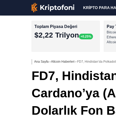
KRİPTO PARA H
Toplam Piyasa Değeri
Pay 
Bitcoi
$2,22 Trilyon
+0.25%
Ether
Altcoi
Ana Sayfa
›
Altcoin Haberleri
›
FD7, Hindistan’da Polkadot
FD7, Hindista
Cardano’ya (A
Dolarlık Fon B