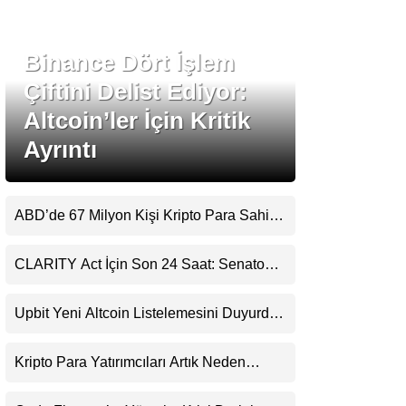
Stablecoin Haberleri
Binance Dört İşlem
Çiftini Delist Ediyor:
Altcoin’ler İçin Kritik
Facebook
Ayrıntı
ABD’de 67 Milyon Kişi Kripto Para Sahibi:
Instagram
Ripple’dan “Eski Algılar Yıkıldı” Mesajı
CLARITY Act İçin Son 24 Saat: Senato
Youtube
Matematiği Kripto Para Piyasasının
Beklentisini Bozabilir
Upbit Yeni Altcoin Listelemesini Duyurdu:
TikTok
KRW, BTC ve USDT Paritelerinde İşlem
Görecek
Kripto Para Yatırımcıları Artık Neden
Pinterest
Evlerinde Hedef Alınıyor?