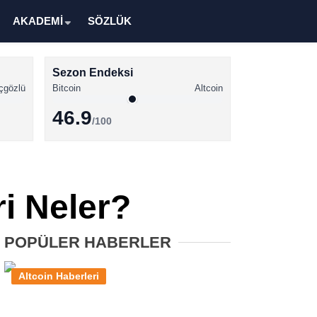
AKADEMİ
SÖZLÜK
Sezon Endeksi
çgözlü
Bitcoin
Altcoin
46.9
/100
Kripto Para Haberleri
Bitcoin Haberleri
i Neler?
Altcoin Haberleri
Ethereum Haberleri
POPÜLER HABERLER
Solana Haberleri
Altcoin Haberleri
XRP Haberleri
Memecoin Haberleri