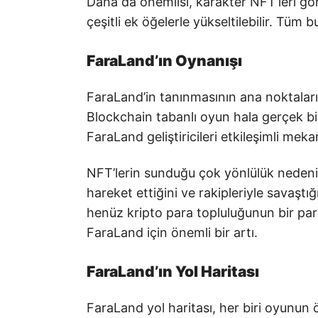
Daha da önemlisi, karakter NFT’leri gör
çeşitli ek öğelerle yükseltilebilir. Tüm 
FaraLand’ın Oynanışı
FaraLand’in tanınmasının ana noktalar
Blockchain tabanlı oyun hala gerçek b
FaraLand geliştiricileri etkileşimli meka
NFT’lerin sunduğu çok yönlülük nedeniy
hareket ettiğini ve rakipleriyle savaşt
henüz kripto para topluluğunun bir pa
FaraLand için önemli bir artı.
FaraLand’ın Yol Haritası
FaraLand yol haritası, her biri oyunun ö