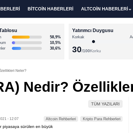
ABERLERİ
BİTCOİN HABERLERİ
ALTCOİN HABERLERİ
Tablosu
Yatırımcı Duygusu
n
58,9%
Korkak
A
eum
10,5%
30
nler
30,6%
/100
Korku
ellikleri Neler?
A) Nedir? Özellikler
TÜM YAZILARI
021 - 12:07
Altcoin Rehberleri
Kripto Para Rehberleri