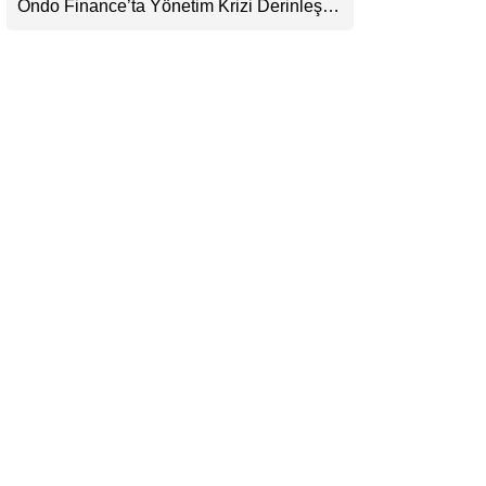
Ondo Finance’ta Yönetim Krizi Derinleşti:
LinkedIn
Milyarlarca Dolarlık Tokenizasyon Devinin
Kontrolü Mahkemeye Taşındı
Telegram