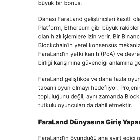
büyük bir bonus.
Dahası FaraLand geliştiricileri kasıtlı o
Platform, Ethereum gibi büyük rakipler
olan hızlı işlemlere izin verir. Bir Bin
Blockchain’in yerel konsensüs mekanizm
FaraLand’in yetki kanıtı (PoA) ve devre
birliği karışımına güvendiği anlamına g
FaraLand geliştikçe ve daha fazla oyun
tabanlı oyun olmayı hedefliyor. Projenin
topluluğunu değil, aynı zamanda Block
tutkulu oyuncuları da dahil etmektir.
FaraLand Dünyasına Giriş Yapa
FaraLand’in övündüğü ana ayırt edici ö