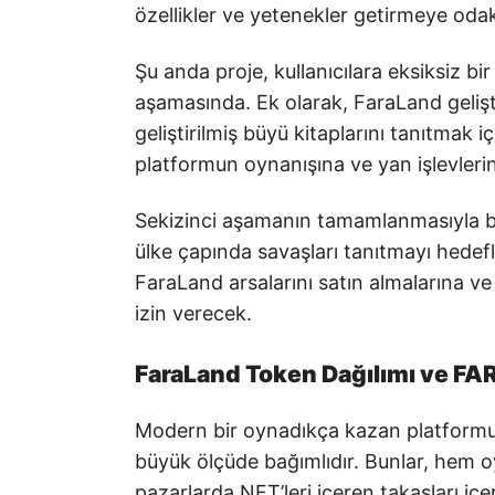
özellikler ve yetenekler getirmeye odak
Şu anda proje, kullanıcılara eksiksiz 
aşamasında. Ek olarak, FaraLand geliştir
geliştirilmiş büyü kitaplarını tanıtmak iç
platformun oynanışına ve yan işlevlerin
Sekizinci aşamanın tamamlanmasıyla birl
ülke çapında savaşları tanıtmayı hedefli
FaraLand arsalarını satın almalarına ve
izin verecek.
FaraLand Token Dağılımı ve FA
Modern bir oynadıkça kazan platform
büyük ölçüde bağımlıdır. Bunlar, hem oyu
pazarlarda NFT’leri içeren takasları içer