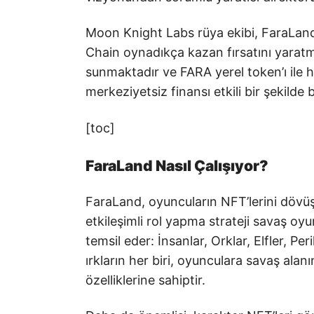
Moon Knight Labs rüya ekibi, FaraLand 
Chain oynadıkça kazan fırsatını yarat
sunmaktadır ve FARA yerel token’ı ile 
merkeziyetsiz finansı etkili bir şekilde bi
[toc]
FaraLand Nasıl Çalışıyor?
FaraLand, oyuncuların NFT’lerini dövüş
etkileşimli rol yapma strateji savaş oyu
temsil eder: İnsanlar, Orklar, Elfler, Pe
ırkların her biri, oyunculara savaş alanı
özelliklerine sahiptir.