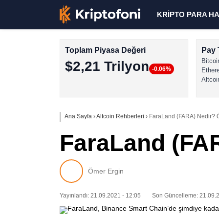
KRİPTO PARA H
Toplam Piyasa Değeri
Pay 
Bitcoi
$2,21 Trilyon
-0.06%
Ether
Altcoi
Ana Sayfa
›
Altcoin Rehberleri
›
FaraLand (FARA) Nedir? Öz
FaraLand (FAR
Ömer Ergin
Yayınlandı: 21.09.2021 - 12:05
Son Güncelleme: 21.09.2