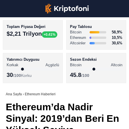
Toplam Piyasa Değeri
Pay Tablosu
Bitcoin
58,9%
$2,21 Trilyon
+0.41%
Ethereum
10,5%
Altcoinler
30,6%
KRİPTO PARA HABERLERİ
Facebook
BİTCOİN HABERLERİ
Yatırımcı Duygusu
Sezon Endeksi
Korkak
Açgözlü
Bitcoin
Altcoin
ALTCOİN HABERLERİ
30
45.8
/100
Korku
/100
AKADEMİ
Instagram
SÖZLÜK
Ana Sayfa
›
Ethereum Haberleri
Ethereum’da Nadir
Youtube
Sinyal: 2019’dan Beri En
TikTok