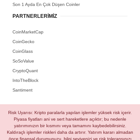
Son 1 Ayda En Çok Düşen Coinler
PARTNERLERIMIZ
CoinMarketCap
CoinGecko
CoinGlass
SoSoValue
CryptoQuant
IntoTheBlock
Santiment
Risk Uyarısı: Kripto paralarla yapılan işlemler yüksek risk içerir.
Piyasa fiyatları ani ve sert hareketlere açıktır; bu nedenle
yatırımınızın bir kısmını veya tamamını kaybedebilirsiniz.
Kaldıraçlı işlemler riskleri daha da artırır. Yatırım kararı almadan
önce finansal durumunuzu, bilgi seviyenizi ve risk toleransınızı