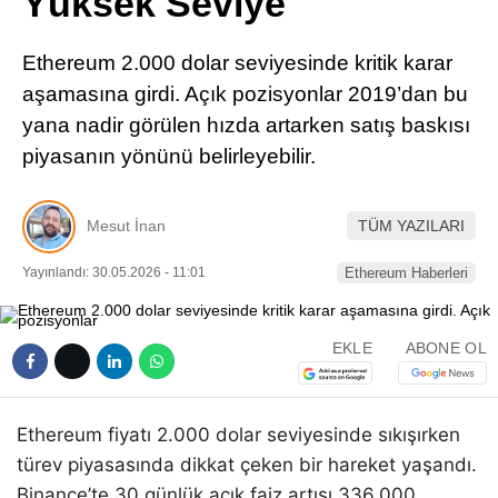
Yüksek Seviye
Pinterest
Ethereum 2.000 dolar seviyesinde kritik karar
LinkedIn
aşamasına girdi. Açık pozisyonlar 2019’dan bu
yana nadir görülen hızda artarken satış baskısı
Telegram
piyasanın yönünü belirleyebilir.
Mesut İnan
TÜM YAZILARI
Yayınlandı: 30.05.2026 - 11:01
Ethereum Haberleri
EKLE
ABONE OL
Ethereum fiyatı 2.000 dolar seviyesinde sıkışırken
türev piyasasında dikkat çeken bir hareket yaşandı.
Binance’te 30 günlük açık faiz artışı 336.000