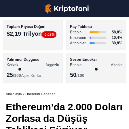
Toplam Piyasa Değeri
Pay Tablosu
Bitcoin
58,8%
$2,19 Trilyon
-0.02%
Ethereum
10,4%
Altcoinler
30,8%
KRİPTO PARA HABERLERİ
Facebook
BİTCOİN HABERLERİ
Yatırımcı Duygusu
Sezon Endeksi
Korkak
Açgözlü
Bitcoin
Altcoin
ALTCOİN HABERLERİ
25
50
/100
Aşırı Korku
/100
AKADEMİ
Instagram
SÖZLÜK
Ana Sayfa
›
Ethereum Haberleri
Ethereum’da 2.000 Doları
Youtube
Zorlasa da Düşüş
TikTok