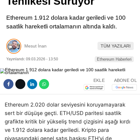
Tehlikesi Sürüyor
Pinterest
Ethereum 1.912 dolara kadar geriledi ve 100
LinkedIn
saatlik hareketli ortalamanın altında kaldı.
Telegram
Mesut İnan
TÜM YAZILARI
Yayınlandı: 09.03.2026 - 13:50
Ethereum Haberleri
EKLE
ABONE OL
Ethereum 2.020 dolar seviyesini koruyamayarak
sert bir düşüşe geçti. ETH/USD paritesi saatlik
grafikte kritik bir yükseliş trend çizgisini aşağı kırdı
ve 1.912 dolara kadar geriledi. Kripto para
piyasasındaki genel satış baskısı ETH’yi de