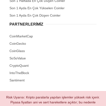
Son 1 Haftada En Çok Düşen Coinler
Son 1 Ayda En Çok Yükselen Coinler
Son 1 Ayda En Çok Düşen Coinler
PARTNERLERIMIZ
CoinMarketCap
CoinGecko
CoinGlass
SoSoValue
CryptoQuant
IntoTheBlock
Santiment
Risk Uyarısı: Kripto paralarla yapılan işlemler yüksek risk içerir.
Piyasa fiyatları ani ve sert hareketlere açıktır; bu nedenle