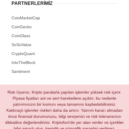
PARTNERLERIMIZ
CoinMarketCap
CoinGecko
CoinGlass
SoSoValue
CryptoQuant
IntoTheBlock
Santiment
Risk Uyarısı: Kripto paralarla yapılan işlemler yüksek risk içerir.
Piyasa fiyatları ani ve sert hareketlere açıktır; bu nedenle
yatırımınızın bir kısmını veya tamamını kaybedebilirsiniz.
Kaldıraçlı işlemler riskleri daha da artırır. Yatırım kararı almadan
önce finansal durumunuzu, bilgi seviyenizi ve risk toleransınızı
dikkatlice değerlendiriniz. Kriptofoni’de yer alan veriler ve içerikler
bilgi amaçlı olup, kesinlik ve güncellik garantisi verilmez.