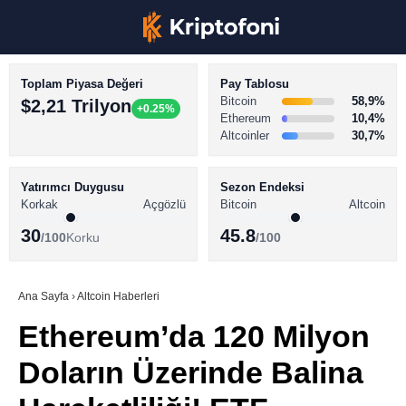
Toplam Piyasa Değeri
Pay Tablosu
Bitcoin
58,9%
$2,21 Trilyon
+0.25%
Ethereum
10,4%
Altcoinler
30,7%
KRİPTO PARA HABERLERİ
Facebook
BİTCOİN HABERLERİ
Yatırımcı Duygusu
Sezon Endeksi
Korkak
Açgözlü
Bitcoin
Altcoin
ALTCOİN HABERLERİ
30
45.8
/100
Korku
/100
AKADEMİ
Instagram
SÖZLÜK
Ana Sayfa
›
Altcoin Haberleri
Ethereum’da 120 Milyon
Youtube
Doların Üzerinde Balina
TikTok