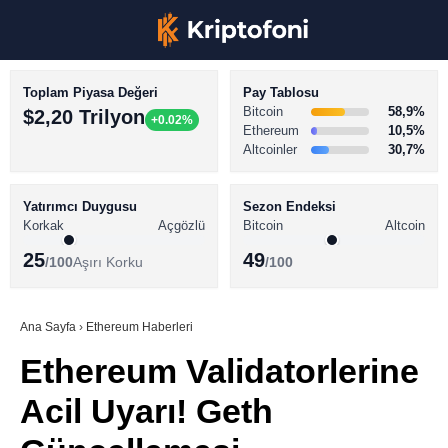
Toplam Piyasa Değeri
Pay Tablosu
Bitcoin
58,9%
$2,20 Trilyon
+0.02%
Ethereum
10,5%
Altcoinler
30,7%
KRİPTO PARA HABERLERİ
Facebook
BİTCOİN HABERLERİ
Yatırımcı Duygusu
Sezon Endeksi
Korkak
Açgözlü
Bitcoin
Altcoin
ALTCOİN HABERLERİ
25
49
/100
Aşırı Korku
/100
AKADEMİ
Instagram
SÖZLÜK
Ana Sayfa
›
Ethereum Haberleri
Ethereum Validatorlerine
Youtube
Acil Uyarı! Geth
TikTok