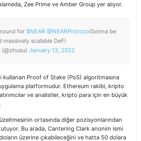
Alameda, Zee Prime ve Amber Group yer alıyor.
 round for
$NEAR
@NEARProtocol
Gonna be
d massively scalable DeFi
 (@zhusu)
January 13, 2022
i kullanan Proof of Stake (PoS) algoritmasına
ygulama platformudur. Ethereum rakibi, kripto
ırımcılar ve analistler, kripto para için en büyük
.
düzeltmesinin ortasında diğer pozisyonlarından
e tutuyor. Bu arada, Cantering Clark anonim ismi
0 doların üzerine çıkabileceğini ve hatta 50 dolara