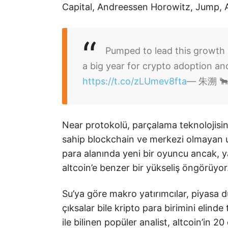
Capital, Andreessen Horowitz, Jump, 
Pumped to lead this growth
a big year for crypto adoption an
https://t.co/zLUmev8fta
— 朱溯 🐂
Near protokolü, parçalama teknolojisin
sahip blockchain ve merkezi olmayan u
para alanında yeni bir oyuncu ancak, yat
altcoin’e benzer bir yükseliş öngörüyor
Su’ya göre makro yatırımcılar, piyasa 
çıksalar bile kripto para birimini elind
ile bilinen popüler analist, altcoin’in 2