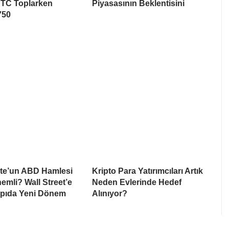
BTC Toplarken
Piyasasının Beklentisini
750
te’un ABD Hamlesi
Kripto Para Yatırımcıları Artık
mli? Wall Street’e
Neden Evlerinde Hedef
apıda Yeni Dönem
Alınıyor?