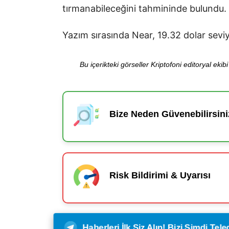
tırmanabileceğini tahmininde bulundu.
Yazım sırasında Near, 19.32 dolar sev
Bu içerikteki görseller Kriptofoni editoryal ek
Bize Neden Güvenebilirsini
Risk Bildirimi & Uyarısı
Haberleri İlk Siz Alın! Bizi Şimdi Te