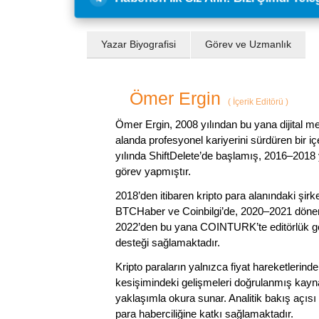
Yazar Biyografisi
Görev ve Uzmanlık
Ömer Ergin
(
İçerik Editörü
)
Ömer Ergin, 2008 yılından bu yana dijital me
alanda profesyonel kariyerini sürdüren bir iç
yılında ShiftDelete’de başlamış, 2016–2018 y
görev yapmıştır.
2018’den itibaren kripto para alanındaki şi
BTCHaber ve Coinbilgi’de, 2020–2021 dönemi
2022’den bu yana COINTURK’te editörlük gör
desteği sağlamaktadır.
Kripto paraların yalnızca fiyat hareketlerind
kesişimindeki gelişmeleri doğrulanmış kayna
yaklaşımla okura sunar. Analitik bakış açısı 
para haberciliğine katkı sağlamaktadır.