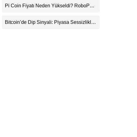
Pi Coin Fiyatı Neden Yükseldi? RoboPay
LinkedIn
Ortaklığı ve Güncelleme İyimserliği
Destekledi
Bitcoin’de Dip Sinyali: Piyasa Sessizlikle
Telegram
Sıkışıyor