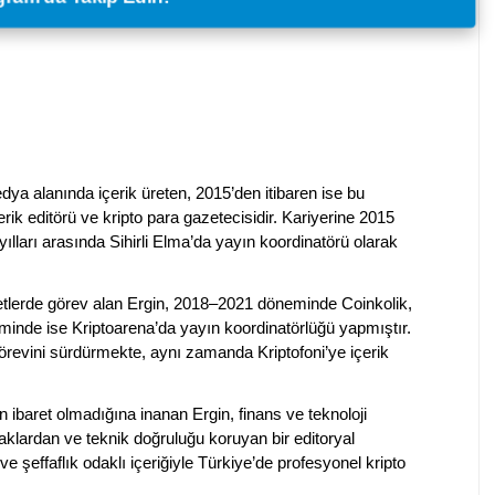
dya alanında içerik üreten, 2015’den itibaren ise bu
erik editörü ve kripto para gazetecisidir. Kariyerine 2015
ılları arasında Sihirli Elma’da yayın koordinatörü olarak
rketlerde görev alan Ergin, 2018–2021 döneminde Coinkolik,
nde ise Kriptoarena’da yayın koordinatörlüğü yapmıştır.
evini sürdürmekte, aynı zamanda Kriptofoni’ye içerik
en ibaret olmadığına inanan Ergin, finans ve teknoloji
klardan ve teknik doğruluğu koruyan bir editoryal
ve şeffaflık odaklı içeriğiyle Türkiye’de profesyonel kripto