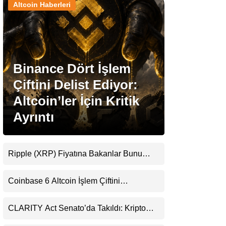
Altcoin Haberleri
Stablecoin Haberleri
Binance Dört İşlem
Facebook
Çiftini Delist Ediyor:
Altcoin’ler İçin Kritik
Ayrıntı
Instagram
Youtube
Ripple (XRP) Fiyatına Bakanlar Bunu
Kaçırıyor: Evernorth’tan Dikkat Çeken
Uyarı
TikTok
Coinbase 6 Altcoin İşlem Çiftini
Durduracak
Pinterest
CLARITY Act Senato’da Takıldı: Kripto
Para Piyasası 2027’yi Fiyatlıyor