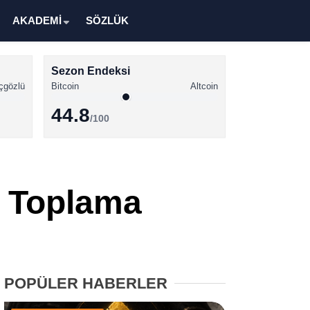
AKADEMİ
SÖZLÜK
Sezon Endeksi
çgözlü
Bitcoin
Altcoin
44.8
/100
Kripto Para Haberleri
Bitcoin Haberleri
ş Toplama
Altcoin Haberleri
Ethereum Haberleri
Solana Haberleri
POPÜLER HABERLER
XRP Haberleri
Memecoin Haberleri