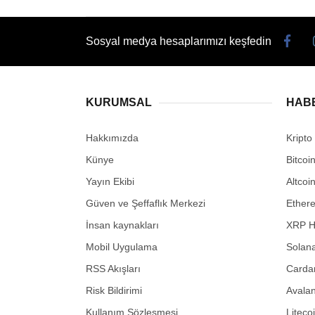
Sosyal medya hesaplarımızı keşfedin
KURUMSAL
HAB
Hakkımızda
Kripto
Künye
Bitcoi
Yayın Ekibi
Altcoi
Güven ve Şeffaflık Merkezi
Ether
İnsan kaynakları
XRP H
Mobil Uygulama
Solana
RSS Akışları
Carda
Risk Bildirimi
Avalan
Kullanım Sözleşmesi
Liteco