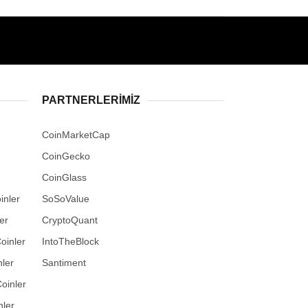
PARTNERLERIMIZ
CoinMarketCap
CoinGecko
CoinGlass
inler
SoSoValue
er
CryptoQuant
oinler
IntoTheBlock
ler
Santiment
oinler
nler