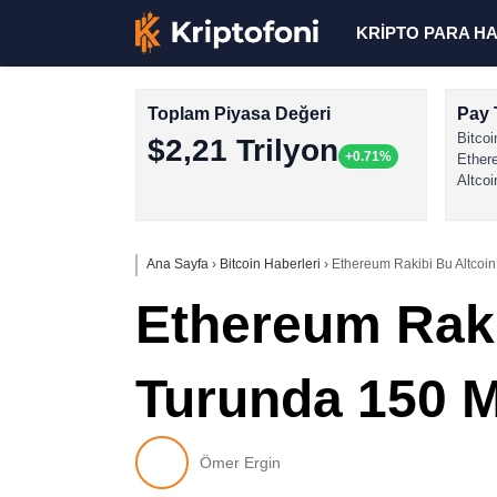
KRİPTO PARA H
Toplam Piyasa Değeri
Pay 
Bitcoi
$2,21 Trilyon
+0.71%
Ether
Altcoi
Ana Sayfa
›
Bitcoin Haberleri
›
Ethereum Rakibi Bu Altcoi
Ethereum Raki
Turunda 150 M
Ömer Ergin