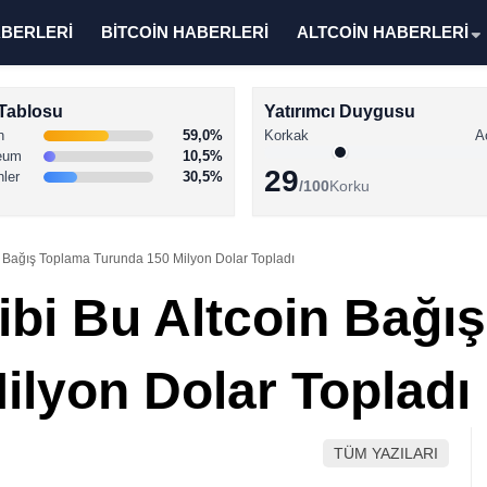
ABERLERİ
BİTCOİN HABERLERİ
ALTCOİN HABERLERİ
Tablosu
Yatırımcı Duygusu
n
59,0%
Korkak
A
eum
10,5%
29
nler
30,5%
/100
Korku
n Bağış Toplama Turunda 150 Milyon Dolar Topladı
bi Bu Altcoin Bağı
ilyon Dolar Topladı
TÜM YAZILARI