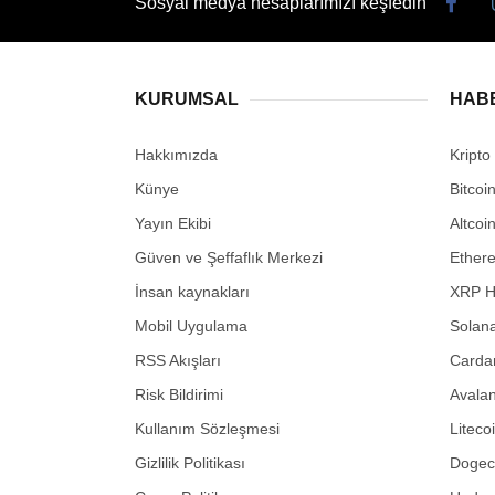
Sosyal medya hesaplarımızı keşfedin
KURUMSAL
HAB
Hakkımızda
Kripto
Künye
Bitcoi
Yayın Ekibi
Altcoi
Güven ve Şeffaflık Merkezi
Ether
İnsan kaynakları
XRP H
Mobil Uygulama
Solana
RSS Akışları
Carda
Risk Bildirimi
Avalan
Kullanım Sözleşmesi
Liteco
Gizlilik Politikası
Dogeco