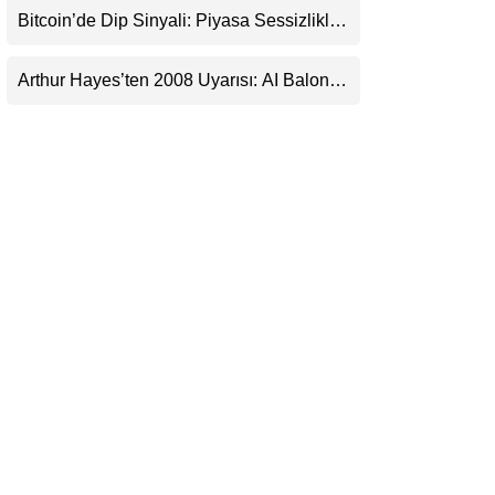
Bitcoin’de Dip Sinyali: Piyasa Sessizlikle
LinkedIn
Sıkışıyor
Arthur Hayes’ten 2008 Uyarısı: AI Balonu
Telegram
Bitcoin’i Nasıl Besleyebilir?