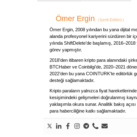
Ömer Ergin
(
İçerik Editörü
)
Ömer Ergin, 2008 yılından bu yana dijital me
alanda profesyonel kariyerini sürdüren bir iç
yılında ShiftDelete’de başlamış, 2016–2018 y
görev yapmıştır.
2018’den itibaren kripto para alanındaki şi
BTCHaber ve Coinbilgi’de, 2020–2021 dönemi
2022’den bu yana COINTURK’te editörlük gör
desteği sağlamaktadır.
Kripto paraların yalnızca fiyat hareketlerind
kesişimindeki gelişmeleri doğrulanmış kayna
yaklaşımla okura sunar. Analitik bakış açısı 
para haberciliğine katkı sağlamaktadır.