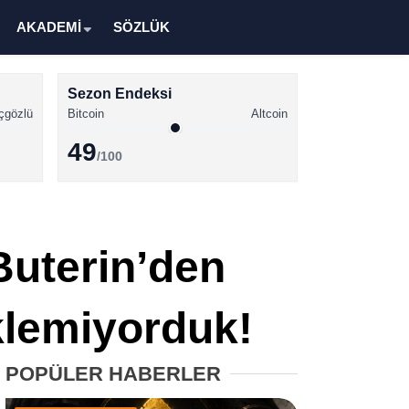
AKADEMİ
SÖZLÜK
Sezon Endeksi
çgözlü
Bitcoin
Altcoin
49
/100
Kripto Para Haberleri
Bitcoin Haberleri
Buterin’den
Altcoin Haberleri
Ethereum Haberleri
klemiyorduk!
Solana Haberleri
POPÜLER HABERLER
XRP Haberleri
Memecoin Haberleri