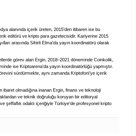
dya alanında içerik üreten, 2015’den itibaren ise bu
erik editörü ve kripto para gazetecisidir. Kariyerine 2015
ılları arasında Sihirli Elma’da yayın koordinatörü olarak
rketlerde görev alan Ergin, 2018–2021 döneminde Coinkolik,
nde ise Kriptoarena’da yayın koordinatörlüğü yapmıştır.
evini sürdürmekte, aynı zamanda Kriptofoni’ye içerik
en ibaret olmadığına inanan Ergin, finans ve teknoloji
klardan ve teknik doğruluğu koruyan bir editoryal
ve şeffaflık odaklı içeriğiyle Türkiye’de profesyonel kripto