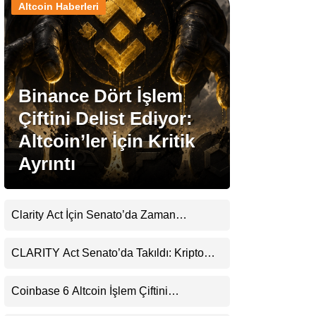
Altcoin Haberleri
Stablecoin Haberleri
Binance Dört İşlem
Facebook
Çiftini Delist Ediyor:
Altcoin’ler İçin Kritik
Ayrıntı
Instagram
Youtube
Clarity Act İçin Senato’da Zaman
Daralıyor
TikTok
CLARITY Act Senato’da Takıldı: Kripto
Para Piyasası 2027’yi Fiyatlıyor
Pinterest
Coinbase 6 Altcoin İşlem Çiftini
Durduracak