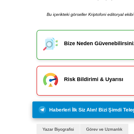
Bu içerikteki görseller Kriptofoni editoryal ek
Bize Neden Güvenebilirsini
Risk Bildirimi & Uyarısı
Haberleri İlk Siz Alın! Bizi Şimdi Te
Yazar Biyografisi
Görev ve Uzmanlık