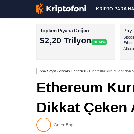
KRİPTO PARA H
Toplam Piyasa Değeri
Pay 
Bitcoi
$2,20 Trilyon
+0.34%
Ether
Altcoi
Ana Sayfa
›
Altcoin Haberleri
›
Ethereum Kurucularından Vi
Ethereum Kuru
Dikkat Çeken 
Ömer Ergin