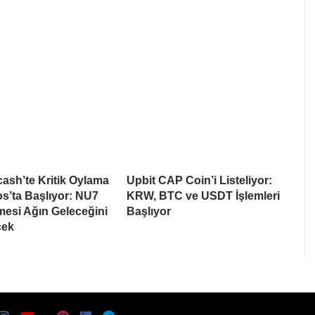
cash’te Kritik Oylama
Upbit CAP Coin’i Listeliyor:
s’ta Başlıyor: NU7
KRW, BTC ve USDT İşlemleri
esi Ağın Geleceğini
Başlıyor
cek