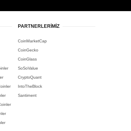
PARTNERLERIMIZ
CoinMarketCap
CoinGecko
CoinGlass
inler
SoSoValue
er
CryptoQuant
oinler
IntoTheBlock
ler
Santiment
oinler
nler
ler