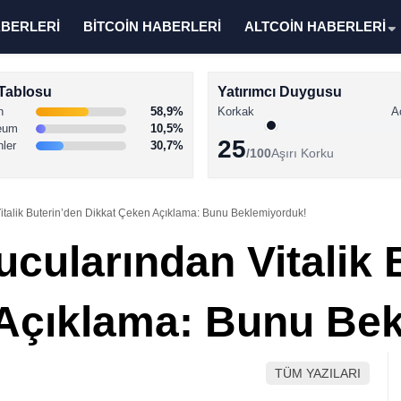
ABERLERİ
BİTCOİN HABERLERİ
ALTCOİN HABERLERİ
Tablosu
Yatırımcı Duygusu
n
58,9%
Korkak
A
eum
10,5%
25
nler
30,7%
/100
Aşırı Korku
talik Buterin’den Dikkat Çeken Açıklama: Bunu Beklemiyorduk!
cularından Vitalik 
Açıklama: Bunu Be
TÜM YAZILARI