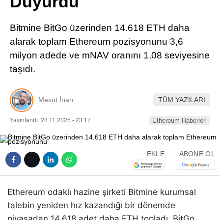
Duyurdu
Pinterest
Bitmine BitGo üzerinden 14.618 ETH daha
LinkedIn
alarak toplam Ethereum pozisyonunu 3,6
milyon adede ve mNAV oranını 1,08 seviyesine
Telegram
taşıdı.
Mesut İnan
TÜM YAZILARI
Yayınlandı: 28.11.2025 - 23:17
Ethereum Haberleri
EKLE
ABONE OL
Ethereum odaklı hazine şirketi Bitmine kurumsal
talebin yeniden hız kazandığı bir dönemde
piyasadan 14.618 adet daha ETH topladı. BitGo