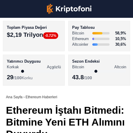
Toplam Piyasa Değeri
Pay Tablosu
Bitcoin
58,9%
$2,19 Trilyon
-0.72%
Ethereum
10,5%
Altcoinler
30,6%
KRİPTO PARA HABERLERİ
Facebook
BİTCOİN HABERLERİ
Yatırımcı Duygusu
Sezon Endeksi
Korkak
Açgözlü
Bitcoin
Altcoin
ALTCOİN HABERLERİ
29
43.8
/100
Korku
/100
AKADEMİ
Instagram
SÖZLÜK
Ana Sayfa
›
Ethereum Haberleri
Ethereum İştahı Bitmedi:
Youtube
Bitmine Yeni ETH Alımını
TikTok