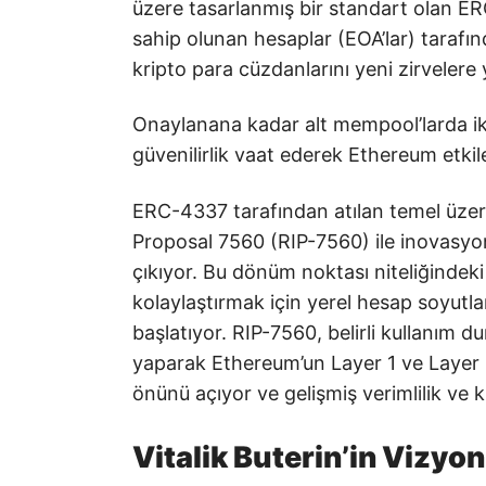
üzere tasarlanmış bir standart olan ER
sahip olunan hesaplar (EOA’lar) tarafı
kripto para cüzdanlarını yeni zirvelere
Onaylanana kadar alt mempool’larda ika
güvenilirlik vaat ederek Ethereum etkileş
ERC-4337 tarafından atılan temel üzer
Proposal 7560 (RIP-7560) ile inovasyon
çıkıyor. Bu dönüm noktası niteliğindeki 
kolaylaştırmak için yerel hesap soyutla
başlatıyor. RIP-7560, belirli kullanım d
yaparak Ethereum’un Layer 1 ve Layer 2
önünü açıyor ve gelişmiş verimlilik ve k
Vitalik Buterin’in Vizy