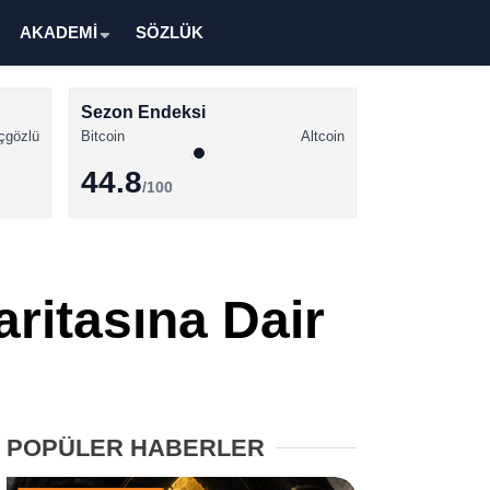
AKADEMİ
SÖZLÜK
Sezon Endeksi
çgözlü
Bitcoin
Altcoin
44.8
/100
Kripto Para Haberleri
Bitcoin Haberleri
ritasına Dair
Altcoin Haberleri
Ethereum Haberleri
Solana Haberleri
POPÜLER HABERLER
XRP Haberleri
Memecoin Haberleri