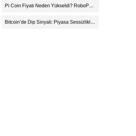
Pi Coin Fiyatı Neden Yükseldi? RoboPay
LinkedIn
Ortaklığı ve Güncelleme İyimserliği
Destekledi
Bitcoin’de Dip Sinyali: Piyasa Sessizlikle
Telegram
Sıkışıyor