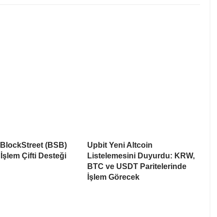
 BlockStreet (BSB)
Upbit Yeni Altcoin
İşlem Çifti Desteği
Listelemesini Duyurdu: KRW,
BTC ve USDT Paritelerinde
İşlem Görecek