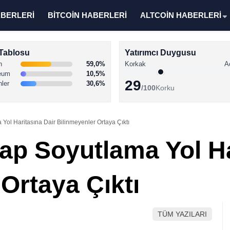
ABERLERİ
BİTCOİN HABERLERİ
ALTCOİN HABERLERİ
Tablosu
Yatırımcı Duygusu
n
59,0%
Korkak
A
eum
10,5%
29
nler
30,6%
/100
Korku
ol Haritasına Dair Bilinmeyenler Ortaya Çıktı
p Soyutlama Yol Ha
Ortaya Çıktı
TÜM YAZILARI