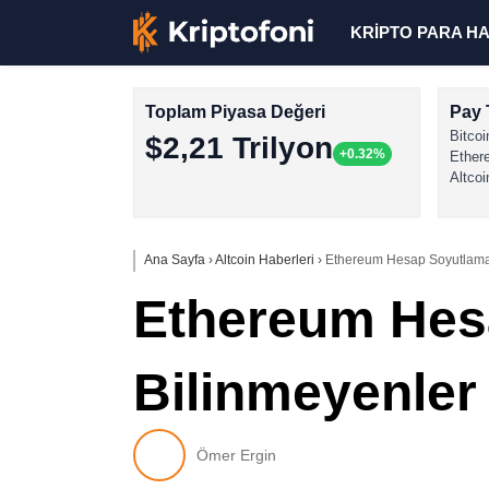
KRİPTO PARA H
Toplam Piyasa Değeri
Pay 
Bitcoi
$2,21 Trilyon
+0.32%
Ether
Altcoi
Ana Sayfa
›
Altcoin Haberleri
›
Ethereum Hesap Soyutlama Y
Ethereum Hesa
Bilinmeyenler 
Ömer Ergin