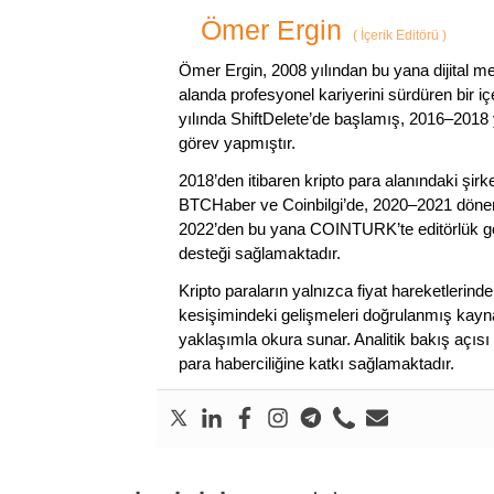
Ömer Ergin
(
İçerik Editörü
)
Ömer Ergin, 2008 yılından bu yana dijital me
alanda profesyonel kariyerini sürdüren bir iç
yılında ShiftDelete’de başlamış, 2016–2018 y
görev yapmıştır.
2018’den itibaren kripto para alanındaki şi
BTCHaber ve Coinbilgi’de, 2020–2021 dönemi
2022’den bu yana COINTURK’te editörlük gör
desteği sağlamaktadır.
Kripto paraların yalnızca fiyat hareketlerind
kesişimindeki gelişmeleri doğrulanmış kayna
yaklaşımla okura sunar. Analitik bakış açısı 
para haberciliğine katkı sağlamaktadır.