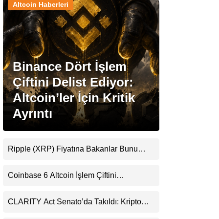
Altcoin Haberleri
Stablecoin Haberleri
Binance Dört İşlem
Facebook
Çiftini Delist Ediyor:
Altcoin’ler İçin Kritik
Ayrıntı
Instagram
Youtube
Ripple (XRP) Fiyatına Bakanlar Bunu
Kaçırıyor: Evernorth’tan Dikkat Çeken
Uyarı
TikTok
Coinbase 6 Altcoin İşlem Çiftini
Durduracak
Pinterest
CLARITY Act Senato’da Takıldı: Kripto
Para Piyasası 2027’yi Fiyatlıyor