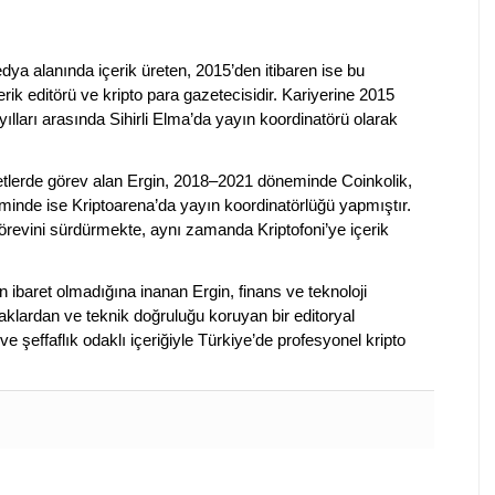
dya alanında içerik üreten, 2015’den itibaren ise bu
erik editörü ve kripto para gazetecisidir. Kariyerine 2015
ılları arasında Sihirli Elma’da yayın koordinatörü olarak
rketlerde görev alan Ergin, 2018–2021 döneminde Coinkolik,
nde ise Kriptoarena’da yayın koordinatörlüğü yapmıştır.
evini sürdürmekte, aynı zamanda Kriptofoni’ye içerik
en ibaret olmadığına inanan Ergin, finans ve teknoloji
klardan ve teknik doğruluğu koruyan bir editoryal
ve şeffaflık odaklı içeriğiyle Türkiye’de profesyonel kripto