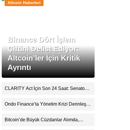
Altcoin Haberleri
Stablecoin Haberleri
Binance Dört İşlem
Facebook
Çiftini Delist Ediyor:
Altcoin’ler İçin Kritik
Ayrıntı
Instagram
Youtube
CLARITY Act İçin Son 24 Saat: Senato
Matematiği Kripto Para Piyasasının
Beklentisini Bozabilir
TikTok
Ondo Finance’ta Yönetim Krizi Derinleşti:
Milyarlarca Dolarlık Tokenizasyon Devinin
Kontrolü Mahkemeye Taşındı
Pinterest
Bitcoin’de Büyük Cüzdanlar Alımda,
Küçük Yatırımcı Satışta: Piyasa 70 Bin