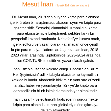
Mesut İnan
(
İçerik Editörü ve Yazar
)
Dr. Mesut İnan, 2018’den bu yana kripto para alanında
içerik üreten bir araştırmacı, akademisyen ve kripto para
gazetecisidir. Sosyoloji alanındaki uzmanlığını kripto
para ekosistemiyle birleştirerek sektöre farklı bir
perspektif kazandırmaktadır. Kriptofoni’ye kurucu ortak,
içerik editörü ve yazarı olarak katılmadan önce çeşitli
kripto para medya platformlarda görev alan İnan, 2018–
2023 yılları arasında Kriptokoin’de, 2023–2024 arasında
ise COINTURK’te editör ve yazar olarak çalıştı.
İnan, Bitcoin üzerine kaleme aldığı “Bitcoin Sen Bizim
Her Şeyimizsin” adlı kitabıyla ekosisteme kıymetli bir
katkıda bulundu. Akademik birikiminin yanı sıra düzenli
analiz, haber ve yorumlarıyla Türkiye’de kripto para
gazeteciliğinin bilinir isimleri arasında yer almaktadır.
İnan, yazarlık ve eğitimcilik faaliyetlerini sürdürmekte,
kripto para alanında uzman görüşleriyle öne çıkmaya
devam etmektedir.