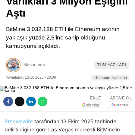
Varlıkları 3 Milyon Eşiğini
Pinterest
Aştı
LinkedIn
BitMine 3.032.188 ETH ile Ethereum arzının
yaklaşık yüzde 2,5’ine sahip olduğunu
Telegram
kamuoyuna açıkladı.
Mesut İnan
TÜM YAZILARI
Yayınlandı: 13.10.2025 - 23:36
Ethereum Haberleri
EKLE
ABONE OL
Prnewswire
tarafından 13 Ekim 2025 tarihinde
belirtildiğine göre Las Vegas merkezli BitMine’ın