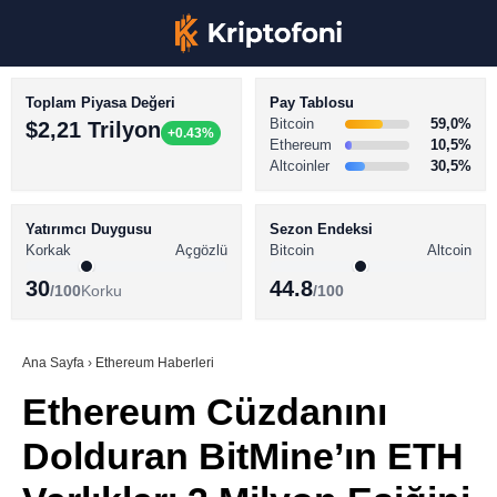
Toplam Piyasa Değeri
Pay Tablosu
Bitcoin
59,0%
$2,21 Trilyon
+0.43%
Ethereum
10,5%
Altcoinler
30,5%
KRİPTO PARA HABERLERİ
Facebook
BİTCOİN HABERLERİ
Yatırımcı Duygusu
Sezon Endeksi
Korkak
Açgözlü
Bitcoin
Altcoin
ALTCOİN HABERLERİ
30
44.8
/100
Korku
/100
AKADEMİ
Instagram
SÖZLÜK
Ana Sayfa
›
Ethereum Haberleri
Ethereum Cüzdanını
Youtube
Dolduran BitMine’ın ETH
TikTok