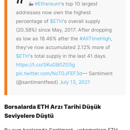
🐳
#Ethereum
's top 10 largest
addresses now own the highest
percentage of
$ETH
's overall supply
(20.58%) since May, 2017. After dropping
as low as 18.46% after the
#AllTimeHigh
,
they've now accumulated 2.12% more of
$ETH
's total supply in the last 41 days.
https://t.co/SKuGB0ZG5g
pic.twitter.com/NcTGJFEF3d
— Santiment
(@santimentfeed)
July 13, 2021
Borsalarda ETH Arzı Tarihi Düşük
Seviyelere Düştü