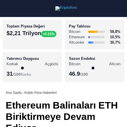
Toplam Piyasa Değeri
Pay Tablosu
Bitcoin
58,8%
$2,21 Trilyon
+0.15%
Ethereum
10,5%
Altcoinler
30,7%
KRİPTO PARA HABERLERİ
Facebook
BİTCOİN HABERLERİ
Yatırımcı Duygusu
Sezon Endeksi
Korkak
Açgözlü
Bitcoin
Altcoin
ALTCOİN HABERLERİ
31
46.9
/100
Korku
/100
AKADEMİ
Instagram
SÖZLÜK
Ana Sayfa
›
Kripto Para Haberleri
Ethereum Balinaları ETH
Youtube
Biriktirmeye Devam
TikTok