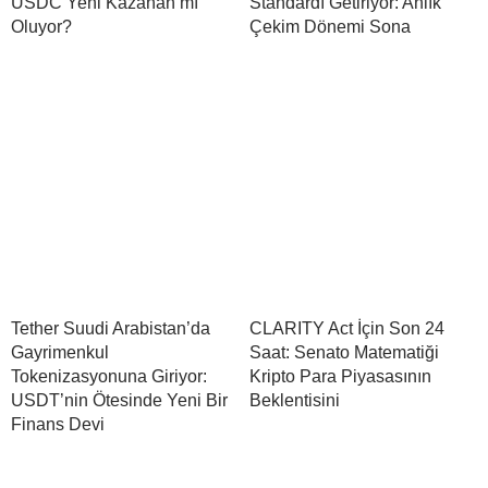
USDC Yeni Kazanan mı
Standardı Getiriyor: Anlık
Oluyor?
Çekim Dönemi Sona
Tether Suudi Arabistan’da
CLARITY Act İçin Son 24
Gayrimenkul
Saat: Senato Matematiği
Tokenizasyonuna Giriyor:
Kripto Para Piyasasının
USDT’nin Ötesinde Yeni Bir
Beklentisini
Finans Devi