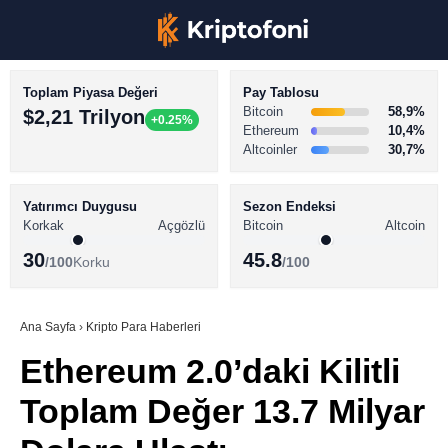
Toplam Piyasa Değeri
Pay Tablosu
Bitcoin
58,9%
$2,21 Trilyon
+0.25%
Ethereum
10,4%
Altcoinler
30,7%
KRİPTO PARA HABERLERİ
Facebook
BİTCOİN HABERLERİ
Yatırımcı Duygusu
Sezon Endeksi
Korkak
Açgözlü
Bitcoin
Altcoin
ALTCOİN HABERLERİ
30
45.8
/100
Korku
/100
AKADEMİ
Instagram
SÖZLÜK
Ana Sayfa
›
Kripto Para Haberleri
Ethereum 2.0’daki Kilitli
Youtube
Toplam Değer 13.7 Milyar
TikTok