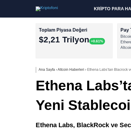
KRİPTO PARA H
Toplam Piyasa Değeri
Pay 
Bitcoi
$2,21 Trilyon
+0.61%
Ether
Altcoi
Ana Sayfa
›
Altcoin Haberleri
›
Ethena Labs’tan Blacrock ve
Ethena Labs’ta
Yeni Stablecoi
Ethena Labs, BlackRock ve Secur