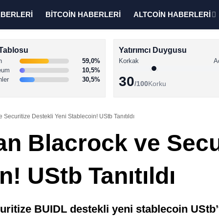
ABERLERİ
BİTCOİN HABERLERİ
ALTCOİN HABERLERİ
Tablosu
Yatırımcı Duygusu
n
59,0%
Korkak
A
eum
10,5%
30
nler
30,5%
/100
Korku
 Securitize Destekli Yeni Stablecoin! UStb Tanıtıldı
n Blacrock ve Secur
n! UStb Tanıtıldı
itize BUIDL destekli yeni stablecoin UStb’yi