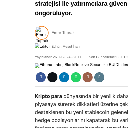
stratejisi ile yatırımcılara güv
öngörülüyor.
Emre Toprak
Editör:
Mesut İnan
Yayınlandı: 26.09.2024 - 20:00
Son Güncelleme: 08.01.2
Kripto para
dünyasında bir yenilik dah
piyasaya sürerek dikkatleri üzerine çe
desteklenen bu yeni stablecoin gelenek
hedge pozisyonlarını kapatarak bu varl