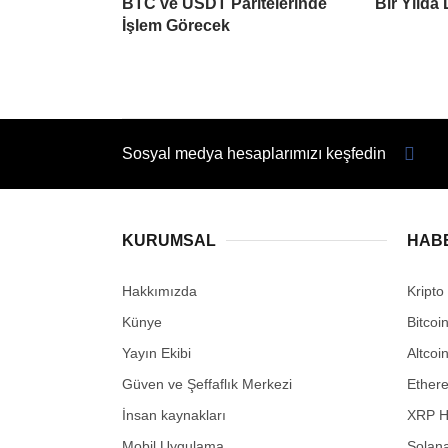
BTC ve USDT Paritelerinde
Bir Yılda
İşlem Görecek
Sosyal medya hesaplarımızı keşfedin
KURUMSAL
HAB
Hakkımızda
Kripto
Künye
Bitcoi
Yayın Ekibi
Altcoi
Güven ve Şeffaflık Merkezi
Ether
İnsan kaynakları
XRP H
Mobil Uygulama
Solana