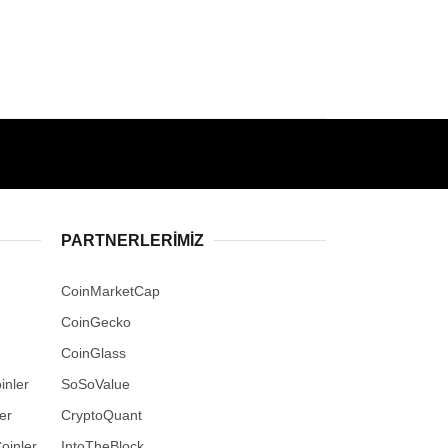
PARTNERLERIMIZ
CoinMarketCap
CoinGecko
CoinGlass
inler
SoSoValue
er
CryptoQuant
oinler
IntoTheBlock