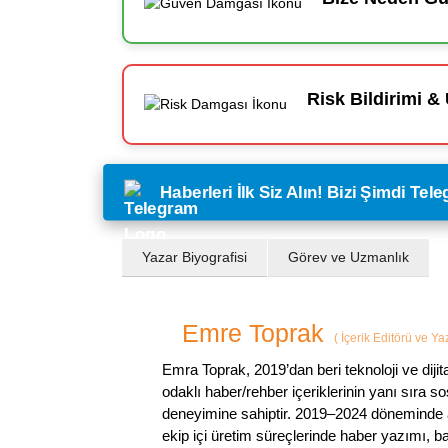
Risk Bildirimi & 
Haberleri İlk Siz Alın! Bizi Şimdi Te
Yazar Biyografisi
Görev ve Uzmanlık
Emre Toprak
(
İçerik Editörü ve Y
Emra Toprak, 2019’dan beri teknoloji ve dijit
odaklı haber/rehber içeriklerinin yanı sıra 
deneyimine sahiptir. 2019–2024 döneminde a
ekip içi üretim süreçlerinde haber yazımı, b