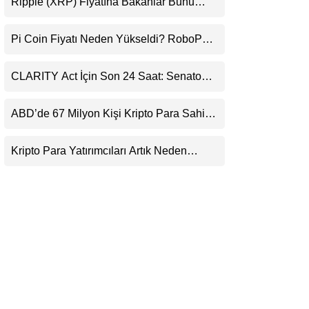
Ripple (XRP) Fiyatına Bakanlar Bunu
LinkedIn
Kaçırıyor: Evernorth’tan Dikkat Çeken
Uyarı
Pi Coin Fiyatı Neden Yükseldi? RoboPay
Telegram
Ortaklığı ve Güncelleme İyimserliği
Destekledi
CLARITY Act İçin Son 24 Saat: Senato
Matematiği Kripto Para Piyasasının
Beklentisini Bozabilir
ABD’de 67 Milyon Kişi Kripto Para Sahibi:
Ripple’dan “Eski Algılar Yıkıldı” Mesajı
Kripto Para Yatırımcıları Artık Neden
Evlerinde Hedef Alınıyor?