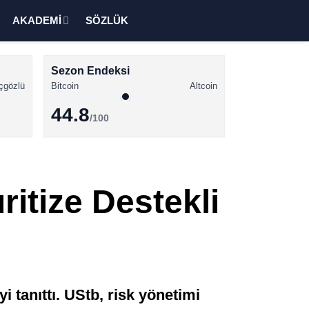
AKADEMİ
SÖZLÜK
Sezon Endeksi
çgözlü
Bitcoin
Altcoin
44.8
/100
Kripto Para Haberleri
Bitcoin Haberleri
itize Destekli
Altcoin Haberleri
Ethereum Haberleri
Solana Haberleri
XRP Haberleri
 tanıttı. UStb, risk yönetimi
Memecoin Haberleri