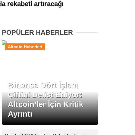
da rekabeti artıracağı
Stablecoin Haberleri
POPÜLER HABERLER
Facebook
Altcoin Haberleri
Instagram
Binance Dört İşlem
Youtube
Çiftini Delist Ediyor:
Altcoin’ler İçin Kritik
TikTok
Ayrıntı
Pinterest