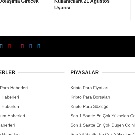
 Dolaşıma Girecek
Kullanıcılara 21 Ağustos
Uyarısı
ERLER
PIYASALAR
 Para Haberleri
Kripto Para Fiyatları
n Haberleri
Kripto Para Borsaları
n Haberleri
Kripto Para Sözlüğü
eum Haberleri
Son 1 Saatte En Çok Yükselen Co
aberleri
Son 1 Saatte En Çok Düşen Coinl
 Haberleri
Son 24 Saatte En Çok Yükselen C