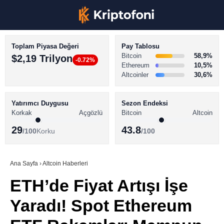
Toplam Piyasa Değeri
Pay Tablosu
Bitcoin
58,9%
$2,19 Trilyon
-0.72%
Ethereum
10,5%
Altcoinler
30,6%
KRİPTO PARA HABERLERİ
Facebook
BİTCOİN HABERLERİ
Yatırımcı Duygusu
Sezon Endeksi
Korkak
Açgözlü
Bitcoin
Altcoin
ALTCOİN HABERLERİ
29
43.8
/100
Korku
/100
AKADEMİ
Instagram
SÖZLÜK
Ana Sayfa
›
Altcoin Haberleri
ETH’de Fiyat Artışı İşe
Youtube
Yaradı! Spot Ethereum
TikTok