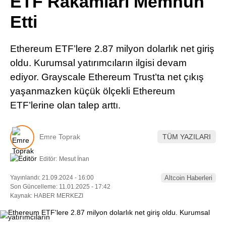
ETF Rakamları Memnun
Pinterest
Etti
LinkedIn
Ethereum ETF’lere 2.87 milyon dolarlık net giriş
oldu. Kurumsal yatırımcıların ilgisi devam
Telegram
ediyor. Grayscale Ethereum Trust’ta net çıkış
yaşanmazken küçük ölçekli Ethereum
ETF’lerine olan talep arttı.
Emre Toprak
TÜM YAZILARI
Editör:
Mesut İnan
Yayınlandı: 21.09.2024 - 16:00
Altcoin Haberleri
Son Güncelleme: 11.01.2025 - 17:42
Kaynak: HABER MERKEZI