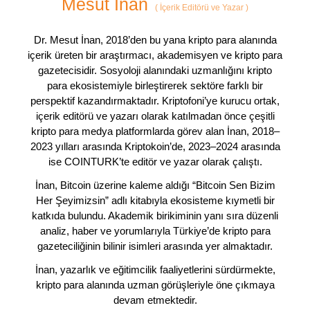
Mesut İnan
(
İçerik Editörü ve Yazar
)
Dr. Mesut İnan, 2018’den bu yana kripto para alanında
içerik üreten bir araştırmacı, akademisyen ve kripto para
gazetecisidir. Sosyoloji alanındaki uzmanlığını kripto
para ekosistemiyle birleştirerek sektöre farklı bir
perspektif kazandırmaktadır. Kriptofoni’ye kurucu ortak,
içerik editörü ve yazarı olarak katılmadan önce çeşitli
kripto para medya platformlarda görev alan İnan, 2018–
2023 yılları arasında Kriptokoin’de, 2023–2024 arasında
ise COINTURK’te editör ve yazar olarak çalıştı.
İnan, Bitcoin üzerine kaleme aldığı “Bitcoin Sen Bizim
Her Şeyimizsin” adlı kitabıyla ekosisteme kıymetli bir
katkıda bulundu. Akademik birikiminin yanı sıra düzenli
analiz, haber ve yorumlarıyla Türkiye’de kripto para
gazeteciliğinin bilinir isimleri arasında yer almaktadır.
İnan, yazarlık ve eğitimcilik faaliyetlerini sürdürmekte,
kripto para alanında uzman görüşleriyle öne çıkmaya
devam etmektedir.