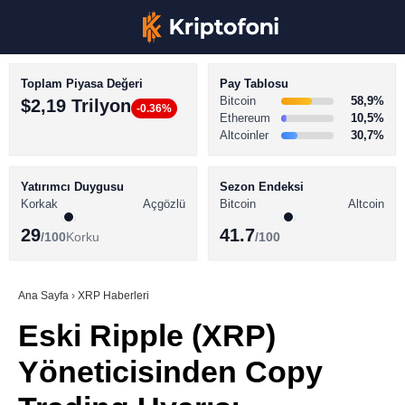
Toplam Piyasa Değeri
Pay Tablosu
Bitcoin
58,9%
$2,19 Trilyon
-0.36%
Ethereum
10,5%
Altcoinler
30,7%
KRİPTO PARA HABERLERİ
Facebook
BİTCOİN HABERLERİ
Yatırımcı Duygusu
Sezon Endeksi
Korkak
Açgözlü
Bitcoin
Altcoin
ALTCOİN HABERLERİ
29
41.7
/100
Korku
/100
AKADEMİ
Instagram
SÖZLÜK
Ana Sayfa
›
XRP Haberleri
Eski Ripple (XRP)
Youtube
Yöneticisinden Copy
TikTok