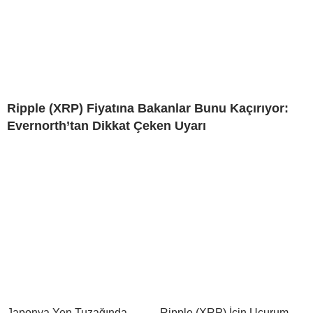
Ripple (XRP) Fiyatına Bakanlar Bunu Kaçırıyor:
Evernorth’tan Dikkat Çeken Uyarı
Japonya Yen Tuzağında
Ripple (XRP) İçin Uçurum