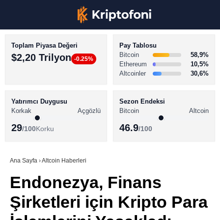
Toplam Piyasa Değeri
Pay Tablosu
Bitcoin
58,9%
$2,20 Trilyon
-0.25%
Ethereum
10,5%
Altcoinler
30,6%
KRİPTO PARA HABERLERİ
Facebook
BİTCOİN HABERLERİ
Yatırımcı Duygusu
Sezon Endeksi
Korkak
Açgözlü
Bitcoin
Altcoin
ALTCOİN HABERLERİ
29
46.9
/100
Korku
/100
AKADEMİ
Instagram
SÖZLÜK
Ana Sayfa
›
Altcoin Haberleri
Endonezya, Finans
Youtube
Şirketleri için Kripto Para
TikTok