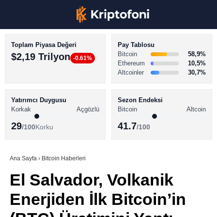
Toplam Piyasa Değeri
Pay Tablosu
Bitcoin
58,9%
$2,19 Trilyon
-0.61%
Ethereum
10,5%
Altcoinler
30,7%
KRİPTO PARA HABERLERİ
Facebook
BİTCOİN HABERLERİ
Yatırımcı Duygusu
Sezon Endeksi
Korkak
Açgözlü
Bitcoin
Altcoin
ALTCOİN HABERLERİ
29
41.7
/100
Korku
/100
AKADEMİ
Instagram
SÖZLÜK
Ana Sayfa
›
Bitcoin Haberleri
El Salvador, Volkanik
Youtube
Enerjiden İlk Bitcoin’in
TikTok