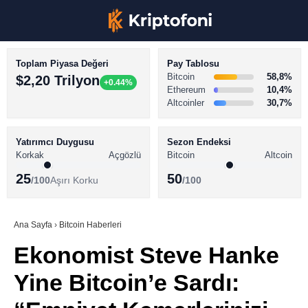
Toplam Piyasa Değeri
Pay Tablosu
Bitcoin
58,8%
$2,20 Trilyon
+0.44%
Ethereum
10,4%
Altcoinler
30,7%
KRİPTO PARA HABERLERİ
Facebook
BİTCOİN HABERLERİ
Yatırımcı Duygusu
Sezon Endeksi
Korkak
Açgözlü
Bitcoin
Altcoin
ALTCOİN HABERLERİ
25
50
/100
Aşırı Korku
/100
AKADEMİ
Instagram
SÖZLÜK
Ana Sayfa
›
Bitcoin Haberleri
Ekonomist Steve Hanke
Youtube
Yine Bitcoin’e Sardı:
TikTok