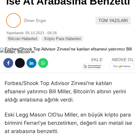
ise At Arabasına Benzetti
Pinterest
Ömer Ergin
TÜM YAZILARI
LinkedIn
Yayınlandı: 05.10.2021 - 08:26
Bitcoin Haberleri
Kripto Para Haberleri
Telegram
EKLE
ABONE OL
Forbes/Shook Top Advisor Zirvesi’ne katılan
efsanevi yatırımcı Bill Miller, Bitcoin’in altının yerini
aldığı anlatısına ağırlık verdi.
Eski Legg Mason CIO’su Miller, en büyük kripto para
birimini Ferrari’ye benzetirken, değerli sarı metali ise
at arabasına benzetti.