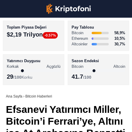
Toplam Piyasa Değeri
Pay Tablosu
Bitcoin
58,9%
$2,19 Trilyon
-0.57%
Ethereum
10,5%
Altcoinler
30,7%
KRİPTO PARA HABERLERİ
Facebook
BİTCOİN HABERLERİ
Yatırımcı Duygusu
Sezon Endeksi
Korkak
Açgözlü
Bitcoin
Altcoin
ALTCOİN HABERLERİ
29
41.7
/100
Korku
/100
AKADEMİ
Instagram
SÖZLÜK
Ana Sayfa
›
Bitcoin Haberleri
Efsanevi Yatırımcı Miller,
Youtube
Bitcoin’i Ferrari’ye, Altını
TikTok