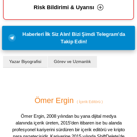
Risk Bildirimi & Uyarısı
Haberleri İlk Siz Alın! Bizi Şimdi Telegram'da
Takip Edin!
Yazar Biyografisi
Görev ve Uzmanlık
Ömer Ergin
(
İçerik Editörü
)
Ömer Ergin, 2008 yılından bu yana dijital medya
alanında içerik üreten, 2015’den itibaren ise bu alanda
profesyonel kariyerini sürdüren bir içerik editörü ve kripto
para gazetecisidir. Kariyerine 2015 yılında ShiftDelete’de