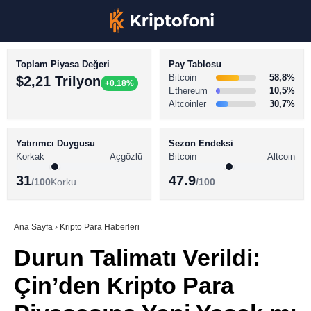
Toplam Piyasa Değeri
Pay Tablosu
Bitcoin
58,8%
$2,21 Trilyon
+0.18%
Ethereum
10,5%
Altcoinler
30,7%
KRİPTO PARA HABERLERİ
Facebook
BİTCOİN HABERLERİ
Yatırımcı Duygusu
Sezon Endeksi
Korkak
Açgözlü
Bitcoin
Altcoin
ALTCOİN HABERLERİ
31
47.9
/100
Korku
/100
AKADEMİ
Instagram
SÖZLÜK
Ana Sayfa
›
Kripto Para Haberleri
Durun Talimatı Verildi:
Youtube
Çin’den Kripto Para
TikTok