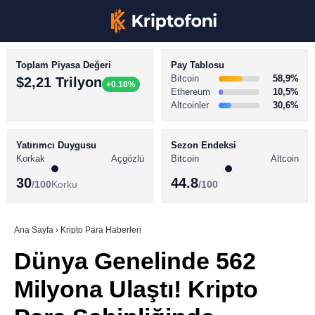
Toplam Piyasa Değeri
Pay Tablosu
Bitcoin
58,9%
$2,21 Trilyon
+0.18%
Ethereum
10,5%
Altcoinler
30,6%
KRİPTO PARA HABERLERİ
Facebook
BİTCOİN HABERLERİ
Yatırımcı Duygusu
Sezon Endeksi
Korkak
Açgözlü
Bitcoin
Altcoin
ALTCOİN HABERLERİ
30
44.8
/100
Korku
/100
AKADEMİ
Instagram
SÖZLÜK
Ana Sayfa
›
Kripto Para Haberleri
Dünya Genelinde 562
Youtube
Milyona Ulaştı! Kripto
TikTok