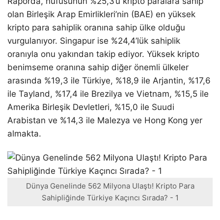
Raporda, nüfusunun %25,3’ü kripto paralara sahip
olan Birleşik Arap Emirlikleri’nin (BAE) en yüksek
kripto para sahiplik oranına sahip ülke olduğu
vurgulanıyor. Singapur ise %24,4’lük sahiplik
oranıyla onu yakından takip ediyor. Yüksek kripto
benimseme oranına sahip diğer önemli ülkeler
arasında %19,3 ile Türkiye, %18,9 ile Arjantin, %17,6
ile Tayland, %17,4 ile Brezilya ve Vietnam, %15,5 ile
Amerika Birleşik Devletleri, %15,0 ile Suudi
Arabistan ve %14,3 ile Malezya ve Hong Kong yer
almakta.
Dünya Genelinde 562 Milyona Ulaştı! Kripto Para
Sahipliğinde Türkiye Kaçıncı Sırada? - 1