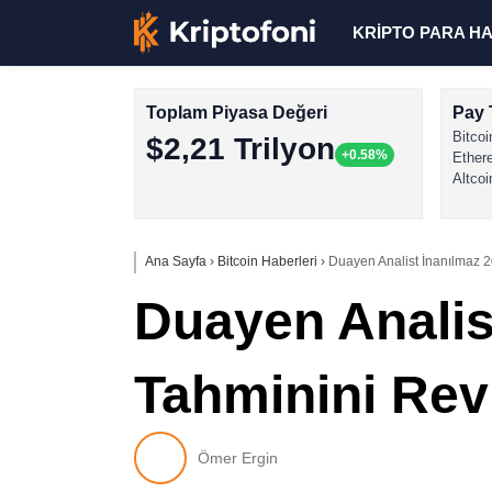
KRİPTO PARA H
Toplam Piyasa Değeri
Pay 
Bitcoi
$2,21 Trilyon
+0.58%
Ether
Altcoi
Ana Sayfa
›
Bitcoin Haberleri
›
Duayen Analist İnanılmaz 20
Duayen Analist
Tahminini Revi
Ömer Ergin