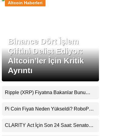
Altcoin Haberleri
Stablecoin Haberleri
Binance Dört İşlem
Facebook
Çiftini Delist Ediyor:
Altcoin’ler İçin Kritik
Ayrıntı
Instagram
Youtube
Ripple (XRP) Fiyatına Bakanlar Bunu
Kaçırıyor: Evernorth’tan Dikkat Çeken
Uyarı
TikTok
Pi Coin Fiyatı Neden Yükseldi? RoboPay
Ortaklığı ve Güncelleme İyimserliği
Destekledi
Pinterest
CLARITY Act İçin Son 24 Saat: Senato
Matematiği Kripto Para Piyasasının