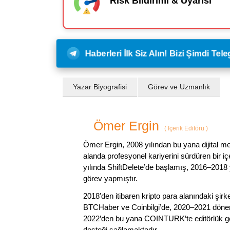
Risk Bildirimi & Uyarısı
Haberleri İlk Siz Alın! Bizi Şimdi Te
Yazar Biyografisi
Görev ve Uzmanlık
Ömer Ergin
(
İçerik Editörü
)
Ömer Ergin, 2008 yılından bu yana dijital me
alanda profesyonel kariyerini sürdüren bir iç
yılında ShiftDelete’de başlamış, 2016–2018 y
görev yapmıştır.
2018’den itibaren kripto para alanındaki şi
BTCHaber ve Coinbilgi’de, 2020–2021 dönemi
2022’den bu yana COINTURK’te editörlük gör
desteği sağlamaktadır.