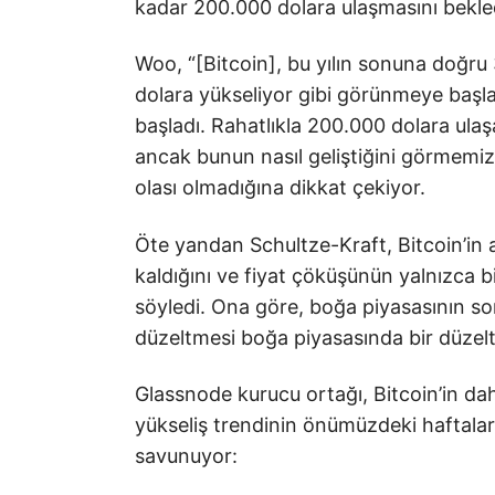
kadar 200.000 dolara ulaşmasını bekled
Woo, “[Bitcoin], bu yılın sonuna doğr
dolara yükseliyor gibi görünmeye başl
başladı. Rahatlıkla 200.000 dolara ulaş
ancak bunun nasıl geliştiğini görmemi
olası olmadığına dikkat çekiyor.
Öte yandan Schultze-Kraft, Bitcoin’in a
kaldığını ve fiyat çöküşünün yalnızca 
söyledi. Ona göre, boğa piyasasının son
düzeltmesi boğa piyasasında bir düzel
Glassnode kurucu ortağı, Bitcoin’in dah
yükseliş trendinin önümüzdeki haftala
savunuyor: