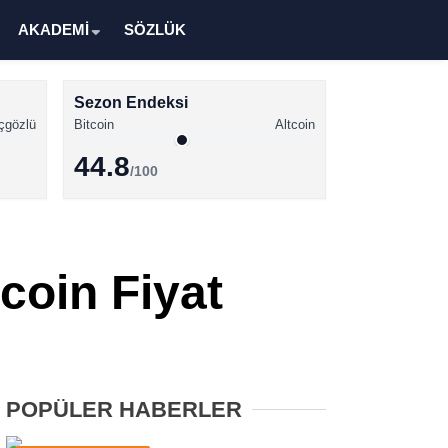
AKADEMİ
SÖZLÜK
Sezon Endeksi
çgözlü
Bitcoin
Altcoin
44.8
/100
Kripto Para Haberleri
Bitcoin Haberleri
coin Fiyat
Altcoin Haberleri
Ethereum Haberleri
Solana Haberleri
POPÜLER HABERLER
XRP Haberleri
Memecoin Haberleri