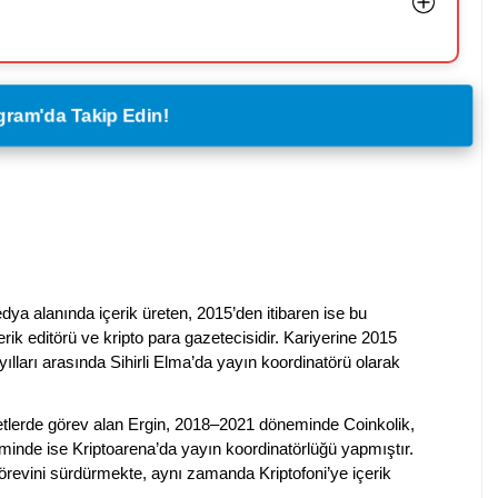
legram'da Takip Edin!
dya alanında içerik üreten, 2015’den itibaren ise bu
erik editörü ve kripto para gazetecisidir. Kariyerine 2015
ılları arasında Sihirli Elma’da yayın koordinatörü olarak
rketlerde görev alan Ergin, 2018–2021 döneminde Coinkolik,
nde ise Kriptoarena’da yayın koordinatörlüğü yapmıştır.
evini sürdürmekte, aynı zamanda Kriptofoni’ye içerik