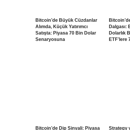
Bitcoin’de Büyük Cüzdanlar
Bitcoin’d
Alımda, Küçük Yatırımcı
Dalgası: B
Satışta: Piyasa 70 Bin Dolar
Dolarlık 
Senaryosuna
ETF’lere 
Bitcoin’de Dip Sinyali: Piyasa
Strategy