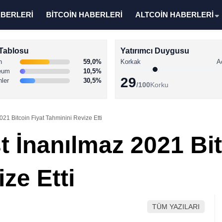
ABERLERİ
BİTCOİN HABERLERİ
ALTCOİN HABERLERİ
Tablosu
Yatırımcı Duygusu
n
59,0%
Korkak
A
eum
10,5%
29
nler
30,5%
/100
Korku
21 Bitcoin Fiyat Tahminini Revize Etti
 İnanılmaz 2021 Bit
ze Etti
TÜM YAZILARI