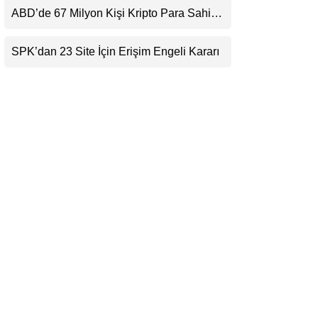
Beklentisini Bozabilir
ABD’de 67 Milyon Kişi Kripto Para Sahibi:
LinkedIn
Ripple’dan “Eski Algılar Yıkıldı” Mesajı
SPK’dan 23 Site İçin Erişim Engeli Kararı
Telegram