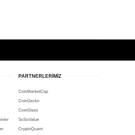
PARTNERLERIMIZ
CoinMarketCap
CoinGecko
CoinGlass
inler
SoSoValue
er
CryptoQuant