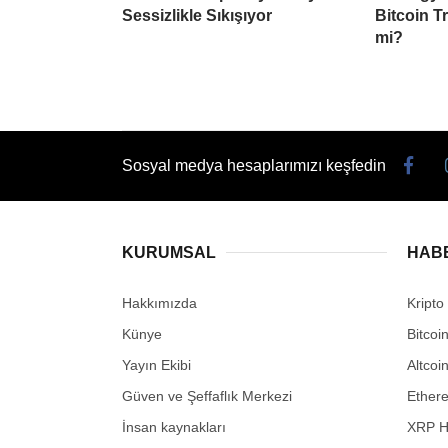
Sessizlikle Sıkışıyor
Bitcoin Tr
mi?
Sosyal medya hesaplarımızı keşfedin
KURUMSAL
HAB
Hakkımızda
Kripto
Künye
Bitcoi
Yayın Ekibi
Altcoi
Güven ve Şeffaflık Merkezi
Ether
İnsan kaynakları
XRP H