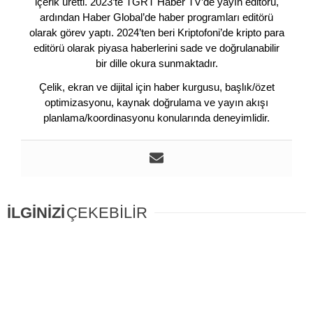
içerik üretti. 2023’te TGRT Haber TV’de yayın editörü,
ardından Haber Global’de haber programları editörü
olarak görev yaptı. 2024’ten beri Kriptofoni’de kripto para
editörü olarak piyasa haberlerini sade ve doğrulanabilir
bir dille okura sunmaktadır.
Çelik, ekran ve dijital için haber kurgusu, başlık/özet
optimizasyonu, kaynak doğrulama ve yayın akışı
planlama/koordinasyonu konularında deneyimlidir.
İLGİNİZİ
ÇEKEBİLİR