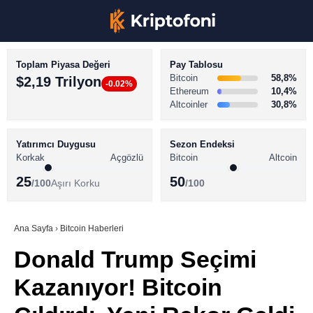
Toplam Piyasa Değeri
Pay Tablosu
Bitcoin
58,8%
$2,19 Trilyon
-0.02%
Ethereum
10,4%
Altcoinler
30,8%
KRİPTO PARA HABERLERİ
Facebook
BİTCOİN HABERLERİ
Yatırımcı Duygusu
Sezon Endeksi
Korkak
Açgözlü
Bitcoin
Altcoin
ALTCOİN HABERLERİ
25
50
/100
Aşırı Korku
/100
AKADEMİ
Instagram
SÖZLÜK
Ana Sayfa
›
Bitcoin Haberleri
Donald Trump Seçimi
Youtube
Kazanıyor! Bitcoin
TikTok