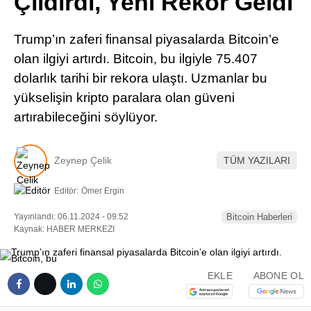
Çıldırdı, Yeni Rekor Geldi
Pinterest
Trump’ın zaferi finansal piyasalarda Bitcoin’e
LinkedIn
olan ilgiyi artırdı. Bitcoin, bu ilgiyle 75.407
dolarlık tarihi bir rekora ulaştı. Uzmanlar bu
Telegram
yükselişin kripto paralara olan güveni
artırabileceğini söylüyor.
Zeynep Çelik
TÜM YAZILARI
Editör:
Ömer Ergin
Yayınlandı: 06.11.2024 - 09:52
Bitcoin Haberleri
Kaynak: HABER MERKEZI
EKLE
ABONE OL