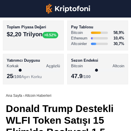
Toplam Piyasa Değeri
Pay Tablosu
Bitcoin
58,9%
$2,20 Trilyon
+0.52%
Ethereum
10,4%
Altcoinler
30,7%
KRİPTO PARA HABERLERİ
Facebook
BİTCOİN HABERLERİ
Yatırımcı Duygusu
Sezon Endeksi
Korkak
Açgözlü
Bitcoin
Altcoin
ALTCOİN HABERLERİ
25
47.9
/100
Aşırı Korku
/100
AKADEMİ
Instagram
SÖZLÜK
Ana Sayfa
›
Altcoin Haberleri
Donald Trump Destekli
Youtube
WLFI Token Satışı 15
TikTok