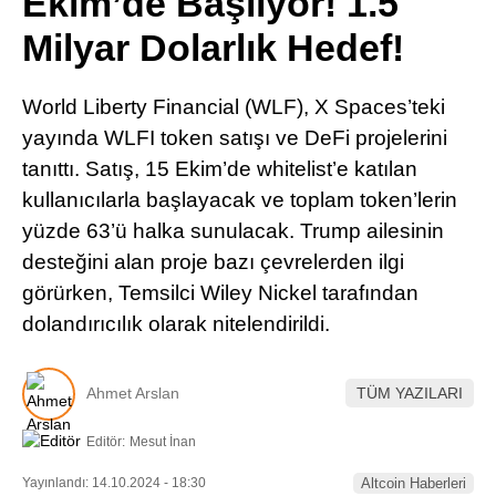
Ekim’de Başlıyor! 1.5
Pinterest
Milyar Dolarlık Hedef!
LinkedIn
World Liberty Financial (WLF), X Spaces’teki
yayında WLFI token satışı ve DeFi projelerini
Telegram
tanıttı. Satış, 15 Ekim’de whitelist’e katılan
kullanıcılarla başlayacak ve toplam token’lerin
yüzde 63’ü halka sunulacak. Trump ailesinin
desteğini alan proje bazı çevrelerden ilgi
görürken, Temsilci Wiley Nickel tarafından
dolandırıcılık olarak nitelendirildi.
Ahmet Arslan
TÜM YAZILARI
Editör:
Mesut İnan
Yayınlandı: 14.10.2024 - 18:30
Altcoin Haberleri