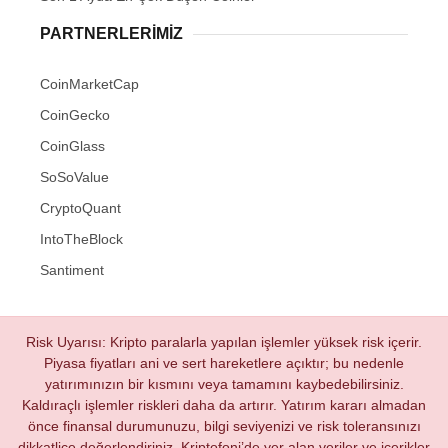
PARTNERLERIMIZ
CoinMarketCap
CoinGecko
CoinGlass
SoSoValue
CryptoQuant
IntoTheBlock
Santiment
Risk Uyarısı: Kripto paralarla yapılan işlemler yüksek risk içerir.
Piyasa fiyatları ani ve sert hareketlere açıktır; bu nedenle
yatırımınızın bir kısmını veya tamamını kaybedebilirsiniz.
Kaldıraçlı işlemler riskleri daha da artırır. Yatırım kararı almadan
önce finansal durumunuzu, bilgi seviyenizi ve risk toleransınızı
dikkatlice değerlendiriniz. Kriptofoni’de yer alan veriler ve içerikler