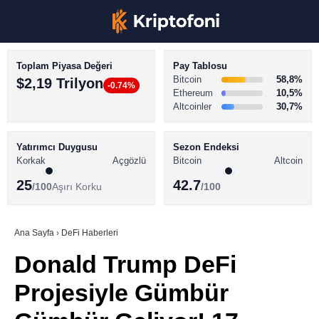
Toplam Piyasa Değeri
Pay Tablosu
Bitcoin
58,8%
$2,19 Trilyon
-0.74%
Ethereum
10,5%
Altcoinler
30,7%
KRİPTO PARA HABERLERİ
Facebook
BİTCOİN HABERLERİ
Yatırımcı Duygusu
Sezon Endeksi
Korkak
Açgözlü
Bitcoin
Altcoin
ALTCOİN HABERLERİ
25
42.7
/100
Aşırı Korku
/100
AKADEMİ
Instagram
SÖZLÜK
Ana Sayfa
›
DeFi Haberleri
Donald Trump DeFi
Youtube
Projesiyle Gümbür
TikTok