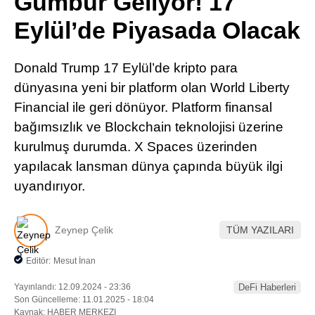
Gümbür Geliyor! 17
Pinterest
Eylül’de Piyasada Olacak
LinkedIn
Donald Trump 17 Eylül’de kripto para
dünyasına yeni bir platform olan World Liberty
Telegram
Financial ile geri dönüyor. Platform finansal
bağımsızlık ve Blockchain teknolojisi üzerine
kurulmuş durumda. X Spaces üzerinden
yapılacak lansman dünya çapında büyük ilgi
uyandırıyor.
Zeynep Çelik
TÜM YAZILARI
Editör:
Mesut İnan
Yayınlandı: 12.09.2024 - 23:36
DeFi Haberleri
Son Güncelleme: 11.01.2025 - 18:04
Kaynak: HABER MERKEZI