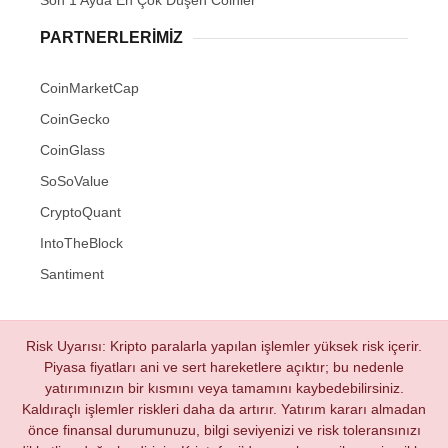
Son 1 Ayda En Çok Düşen Coinler
PARTNERLERIMIZ
CoinMarketCap
CoinGecko
CoinGlass
SoSoValue
CryptoQuant
IntoTheBlock
Santiment
Risk Uyarısı: Kripto paralarla yapılan işlemler yüksek risk içerir.
Piyasa fiyatları ani ve sert hareketlere açıktır; bu nedenle
yatırımınızın bir kısmını veya tamamını kaybedebilirsiniz.
Kaldıraçlı işlemler riskleri daha da artırır. Yatırım kararı almadan
önce finansal durumunuzu, bilgi seviyenizi ve risk toleransınızı