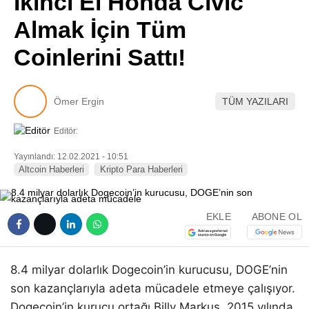
İkinci El Honda Civic
Pinterest
Almak İçin Tüm
Coinlerini Sattı!
LinkedIn
Telegram
Ömer Ergin
TÜM YAZILARI
Editör:
Yayınlandı: 12.02.2021 - 10:51
Altcoin Haberleri
Kripto Para Haberleri
EKLE
ABONE OL
8.4 milyar dolarlık Dogecoin’in kurucusu, DOGE’nin
son kazançlarıyla adeta mücadele etmeye çalışıyor.
Dogecoin’in kurucu ortağı Billy Markus, 2015 yılında