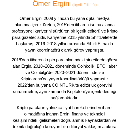
Ömer Ergin
(
İçerik Editörü
)
Ömer Ergin, 2008 yılından bu yana dijital medya
alanında içerik üreten, 2015’den itibaren ise bu alanda
profesyonel kariyerini sürdüren bir içerik editörü ve kripto
para gazetecisidir. Kariyerine 2015 yılında ShiftDelete’de
başlamış, 2016–2018 yılları arasında Sihirli Elma’da
yayın koordinatörü olarak görev yapmıştır.
2018’den itibaren kripto para alanındaki şirketlerde görev
alan Ergin, 2018–2021 döneminde Coinkolik, BTCHaber
ve Coinbilgi’de, 2020–2021 döneminde ise
Kriptoarena’da yayın koordinatörlüğü yapmıştır.
2022’den bu yana COINTURK’te editörlük görevini
sürdürmekte, aynı zamanda Kriptofoni’ye içerik desteği
sağlamaktadır.
Kripto paraların yalnızca fiyat hareketlerinden ibaret
olmadığına inanan Ergin, finans ve teknoloji
kesişimindeki gelişmeleri doğrulanmış kaynaklardan ve
teknik doğruluğu koruyan bir editoryal yaklaşımla okura