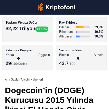
Toplam Piyasa Değeri
Pay Tablosu
Bitcoin
59,0%
$2,22 Trilyon
+1.08%
Ethereum
10,5%
Altcoinler
30,5%
KRİPTO PARA HABERLERİ
Facebook
BİTCOİN HABERLERİ
Yatırımcı Duygusu
Sezon Endeksi
Korkak
Açgözlü
Bitcoin
Altcoin
ALTCOİN HABERLERİ
29
42.7
/100
Korku
/100
AKADEMİ
Instagram
SÖZLÜK
Ana Sayfa
›
Altcoin Haberleri
Dogecoin’in (DOGE)
Youtube
Kurucusu 2015 Yılında
TikTok