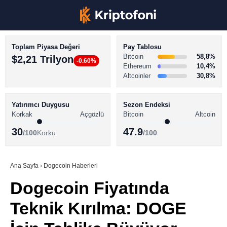
Toplam Piyasa Değeri
Pay Tablosu
Bitcoin
58,8%
$2,21 Trilyon
-0.60%
Ethereum
10,4%
Altcoinler
30,8%
KRİPTO PARA HABERLERİ
Facebook
BİTCOİN HABERLERİ
Yatırımcı Duygusu
Sezon Endeksi
Korkak
Açgözlü
Bitcoin
Altcoin
ALTCOİN HABERLERİ
30
47.9
/100
Korku
/100
AKADEMİ
Instagram
SÖZLÜK
Ana Sayfa
›
Dogecoin Haberleri
Dogecoin Fiyatında
Youtube
Teknik Kırılma: DOGE
TikTok