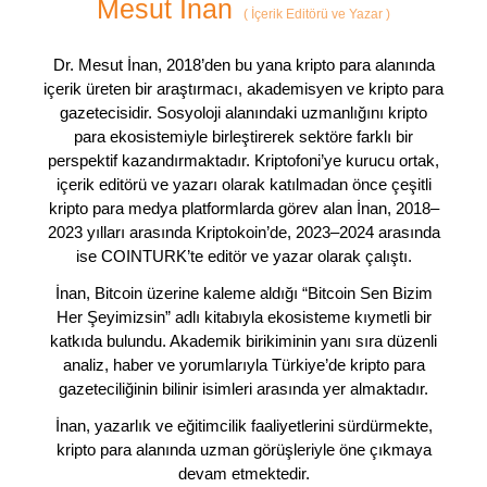
Mesut İnan
(
İçerik Editörü ve Yazar
)
Dr. Mesut İnan, 2018’den bu yana kripto para alanında
içerik üreten bir araştırmacı, akademisyen ve kripto para
gazetecisidir. Sosyoloji alanındaki uzmanlığını kripto
para ekosistemiyle birleştirerek sektöre farklı bir
perspektif kazandırmaktadır. Kriptofoni’ye kurucu ortak,
içerik editörü ve yazarı olarak katılmadan önce çeşitli
kripto para medya platformlarda görev alan İnan, 2018–
2023 yılları arasında Kriptokoin’de, 2023–2024 arasında
ise COINTURK’te editör ve yazar olarak çalıştı.
İnan, Bitcoin üzerine kaleme aldığı “Bitcoin Sen Bizim
Her Şeyimizsin” adlı kitabıyla ekosisteme kıymetli bir
katkıda bulundu. Akademik birikiminin yanı sıra düzenli
analiz, haber ve yorumlarıyla Türkiye’de kripto para
gazeteciliğinin bilinir isimleri arasında yer almaktadır.
İnan, yazarlık ve eğitimcilik faaliyetlerini sürdürmekte,
kripto para alanında uzman görüşleriyle öne çıkmaya
devam etmektedir.