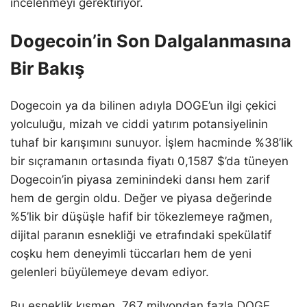
incelenmeyi gerektiriyor.
Dogecoin’in Son Dalgalanmasına
Bir Bakış
Dogecoin ya da bilinen adıyla DOGE’un ilgi çekici
yolculuğu, mizah ve ciddi yatırım potansiyelinin
tuhaf bir karışımını sunuyor. İşlem hacminde %38’lik
bir sıçramanın ortasında fiyatı 0,1587 $’da tüneyen
Dogecoin’in piyasa zeminindeki dansı hem zarif
hem de gergin oldu. Değer ve piyasa değerinde
%5’lik bir düşüşle hafif bir tökezlemeye rağmen,
dijital paranın esnekliği ve etrafındaki spekülatif
coşku hem deneyimli tüccarları hem de yeni
gelenleri büyülemeye devam ediyor.
Bu esneklik kısmen, 767 milyondan fazla DOGE