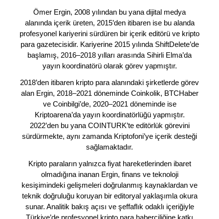
Ömer Ergin, 2008 yılından bu yana dijital medya
alanında içerik üreten, 2015’den itibaren ise bu alanda
profesyonel kariyerini sürdüren bir içerik editörü ve kripto
para gazetecisidir. Kariyerine 2015 yılında ShiftDelete’de
başlamış, 2016–2018 yılları arasında Sihirli Elma’da
yayın koordinatörü olarak görev yapmıştır.
2018’den itibaren kripto para alanındaki şirketlerde görev
alan Ergin, 2018–2021 döneminde Coinkolik, BTCHaber
ve Coinbilgi’de, 2020–2021 döneminde ise
Kriptoarena’da yayın koordinatörlüğü yapmıştır.
2022’den bu yana COINTURK’te editörlük görevini
sürdürmekte, aynı zamanda Kriptofoni’ye içerik desteği
sağlamaktadır.
Kripto paraların yalnızca fiyat hareketlerinden ibaret
olmadığına inanan Ergin, finans ve teknoloji
kesişimindeki gelişmeleri doğrulanmış kaynaklardan ve
teknik doğruluğu koruyan bir editoryal yaklaşımla okura
sunar. Analitik bakış açısı ve şeffaflık odaklı içeriğiyle
Türkiye’de profesyonel kripto para haberciliğine katkı