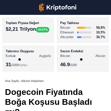
Toplam Piyasa Değeri
Pay Tablosu
Bitcoin
58,8%
$2,21 Trilyon
+0.07%
Ethereum
10,5%
Altcoinler
30,7%
KRİPTO PARA HABERLERİ
Facebook
BİTCOİN HABERLERİ
Yatırımcı Duygusu
Sezon Endeksi
Korkak
Açgözlü
Bitcoin
Altcoin
ALTCOİN HABERLERİ
31
46.9
/100
Korku
/100
AKADEMİ
Instagram
SÖZLÜK
Ana Sayfa
›
Altcoin Haberleri
Dogecoin Fiyatında
Youtube
Boğa Koşusu Başladı
TikTok