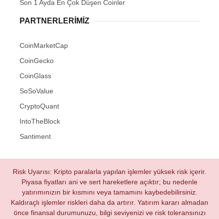
Son 1 Ayda En Çok Düşen Coinler
PARTNERLERIMIZ
CoinMarketCap
CoinGecko
CoinGlass
SoSoValue
CryptoQuant
IntoTheBlock
Santiment
Risk Uyarısı: Kripto paralarla yapılan işlemler yüksek risk içerir.
Piyasa fiyatları ani ve sert hareketlere açıktır; bu nedenle
yatırımınızın bir kısmını veya tamamını kaybedebilirsiniz.
Kaldıraçlı işlemler riskleri daha da artırır. Yatırım kararı almadan
önce finansal durumunuzu, bilgi seviyenizi ve risk toleransınızı