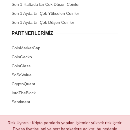
Son 1 Haftada En Çok Düşen Coinler
Son 1 Ayda En Çok Yükselen Coinler
Son 1 Ayda En Çok Düşen Coinler
PARTNERLERIMIZ
CoinMarketCap
CoinGecko
CoinGlass
SoSoValue
CryptoQuant
IntoTheBlock
Santiment
Risk Uyarısı: Kripto paralarla yapılan işlemler yüksek risk içerir.
Piyasa fiyatları ani ve sert hareketlere açıktır; bu nedenle