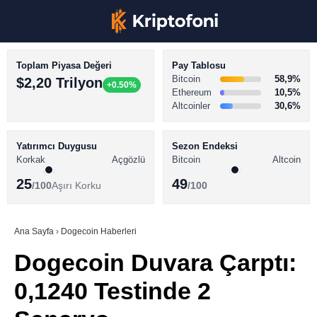
Toplam Piyasa Değeri
Pay Tablosu
Bitcoin
58,9%
$2,20 Trilyon
+0.50%
Ethereum
10,5%
Altcoinler
30,6%
KRİPTO PARA HABERLERİ
Facebook
BİTCOİN HABERLERİ
Yatırımcı Duygusu
Sezon Endeksi
Korkak
Açgözlü
Bitcoin
Altcoin
ALTCOİN HABERLERİ
25
49
/100
Aşırı Korku
/100
AKADEMİ
Instagram
SÖZLÜK
Ana Sayfa
›
Dogecoin Haberleri
Dogecoin Duvara Çarptı:
Youtube
0,1240 Testinde 2
TikTok