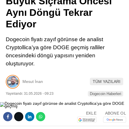
Büyük Sıçrama Öncesi
Pinterest
Aynı Döngü Tekrar
Ediyor
LinkedIn
Dogecoin fiyatı zayıf görünse de analist
Telegram
Cryptollica’ya göre DOGE geçmiş ralliler
öncesindeki döngü yapısını yeniden
oluşturuyor.
Mesut İnan
TÜM YAZILARI
Yayınlandı: 31.05.2026 - 09:23
Dogecoin Haberleri
EKLE
ABONE OL