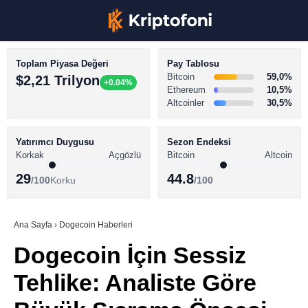
Toplam Piyasa Değeri
Pay Tablosu
Bitcoin
59,0%
$2,21 Trilyon
+0.04%
Ethereum
10,5%
Altcoinler
30,5%
KRİPTO PARA HABERLERİ
Facebook
BİTCOİN HABERLERİ
Yatırımcı Duygusu
Sezon Endeksi
Korkak
Açgözlü
Bitcoin
Altcoin
ALTCOİN HABERLERİ
29
44.8
/100
Korku
/100
AKADEMİ
Instagram
SÖZLÜK
Ana Sayfa
›
Dogecoin Haberleri
Dogecoin İçin Sessiz
Youtube
Tehlike: Analiste Göre
TikTok