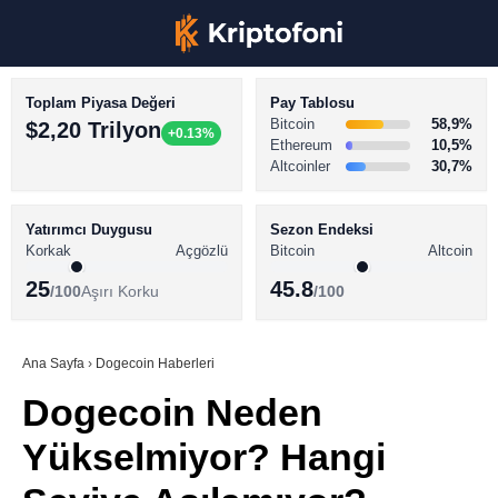
Toplam Piyasa Değeri
Pay Tablosu
Bitcoin
58,9%
$2,20 Trilyon
+0.13%
Ethereum
10,5%
Altcoinler
30,7%
KRİPTO PARA HABERLERİ
Facebook
BİTCOİN HABERLERİ
Yatırımcı Duygusu
Sezon Endeksi
Korkak
Açgözlü
Bitcoin
Altcoin
ALTCOİN HABERLERİ
25
45.8
/100
Aşırı Korku
/100
AKADEMİ
Instagram
SÖZLÜK
Ana Sayfa
›
Dogecoin Haberleri
Dogecoin Neden
Youtube
Yükselmiyor? Hangi
TikTok