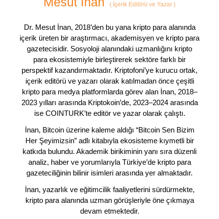
Mesut İnan
(
İçerik Editörü ve Yazar
)
Dr. Mesut İnan, 2018’den bu yana kripto para alanında
içerik üreten bir araştırmacı, akademisyen ve kripto para
gazetecisidir. Sosyoloji alanındaki uzmanlığını kripto
para ekosistemiyle birleştirerek sektöre farklı bir
perspektif kazandırmaktadır. Kriptofoni’ye kurucu ortak,
içerik editörü ve yazarı olarak katılmadan önce çeşitli
kripto para medya platformlarda görev alan İnan, 2018–
2023 yılları arasında Kriptokoin’de, 2023–2024 arasında
ise COINTURK’te editör ve yazar olarak çalıştı.
İnan, Bitcoin üzerine kaleme aldığı “Bitcoin Sen Bizim
Her Şeyimizsin” adlı kitabıyla ekosisteme kıymetli bir
katkıda bulundu. Akademik birikiminin yanı sıra düzenli
analiz, haber ve yorumlarıyla Türkiye’de kripto para
gazeteciliğinin bilinir isimleri arasında yer almaktadır.
İnan, yazarlık ve eğitimcilik faaliyetlerini sürdürmekte,
kripto para alanında uzman görüşleriyle öne çıkmaya
devam etmektedir.