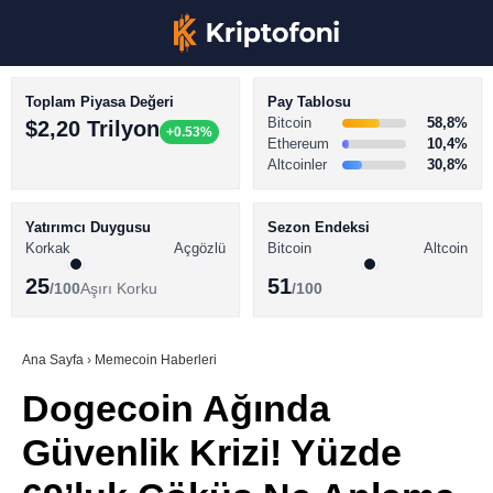
Toplam Piyasa Değeri
Pay Tablosu
Bitcoin
58,8%
$2,20 Trilyon
+0.53%
Ethereum
10,4%
Altcoinler
30,8%
KRİPTO PARA HABERLERİ
Facebook
BİTCOİN HABERLERİ
Yatırımcı Duygusu
Sezon Endeksi
Korkak
Açgözlü
Bitcoin
Altcoin
ALTCOİN HABERLERİ
25
51
/100
Aşırı Korku
/100
AKADEMİ
Instagram
SÖZLÜK
Ana Sayfa
›
Memecoin Haberleri
Dogecoin Ağında
Youtube
Güvenlik Krizi! Yüzde
TikTok