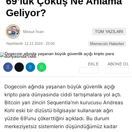
69’luk Çöküş Ne Anlama
Pinterest
Geliyor?
LinkedIn
Mesut İnan
TÜM YAZILARI
Telegram
Yayınlandı: 12.12.2024 - 20:00
Memecoin Haberleri
EKLE
ABONE OL
Dogecoin ağında yaşanan büyük güvenlik açığı
kripto para dünyasında ciddi tartışmalara yol açtı.
Bitcoin yan zinciri Sequentia’nın kurucusu Andreas
Kohl eski bir dizüstü bilgisayar kullanarak ağın
yüzde 69’unu çökerttiğini açıkladı. Bu durum
merkeziyetsiz sistemlerin düşündüğümüz kadar