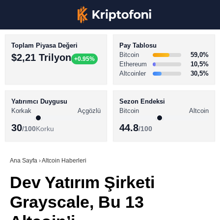
Toplam Piyasa Değeri
Pay Tablosu
Bitcoin
59,0%
$2,21 Trilyon
+0.95%
Ethereum
10,5%
Altcoinler
30,5%
KRİPTO PARA HABERLERİ
Facebook
BİTCOİN HABERLERİ
Yatırımcı Duygusu
Sezon Endeksi
Korkak
Açgözlü
Bitcoin
Altcoin
ALTCOİN HABERLERİ
30
44.8
/100
Korku
/100
AKADEMİ
Instagram
SÖZLÜK
Ana Sayfa
›
Altcoin Haberleri
Dev Yatırım Şirketi
Youtube
Grayscale, Bu 13
TikTok