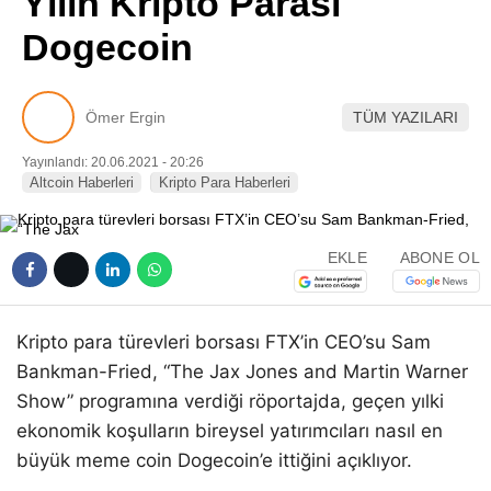
Yılın Kripto Parası
Pinterest
Dogecoin
LinkedIn
Ömer Ergin
TÜM YAZILARI
Telegram
Yayınlandı: 20.06.2021 - 20:26
Altcoin Haberleri
Kripto Para Haberleri
EKLE
ABONE OL
Kripto para türevleri borsası FTX’in CEO’su Sam
Bankman-Fried, “The Jax Jones and Martin Warner
Show” programına verdiği röportajda, geçen yılki
ekonomik koşulların bireysel yatırımcıları nasıl en
büyük meme coin Dogecoin’e ittiğini açıklıyor.