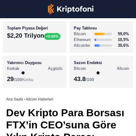
Toplam Piyasa Değeri
Pay Tablosu
Bitcoin
59,0%
$2,20 Trilyon
+0.08%
Ethereum
10,5%
Altcoinler
30,6%
KRİPTO PARA HABERLERİ
Facebook
BİTCOİN HABERLERİ
Yatırımcı Duygusu
Sezon Endeksi
Korkak
Açgözlü
Bitcoin
Altcoin
ALTCOİN HABERLERİ
29
43.8
/100
Korku
/100
AKADEMİ
Instagram
SÖZLÜK
Ana Sayfa
›
Altcoin Haberleri
Dev Kripto Para Borsası
Youtube
FTX’in CEO’suna Göre
TikTok