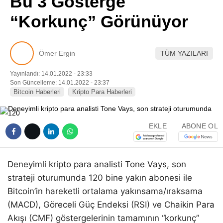
Bu 3 Gösterge
Pinterest
“Korkunç” Görünüyor
LinkedIn
Ömer Ergin
TÜM YAZILARI
Telegram
Yayınlandı: 14.01.2022 - 23:33
Son Güncelleme: 14.01.2022 - 23:37
Bitcoin Haberleri
Kripto Para Haberleri
EKLE
ABONE OL
Deneyimli kripto para analisti Tone Vays, son
strateji oturumunda 120 bine yakın abonesi ile
Bitcoin’in hareketli ortalama yakınsama/ıraksama
(MACD), Göreceli Güç Endeksi (RSI) ve Chaikin Para
Akışı (CMF) göstergelerinin tamamının “korkunç”