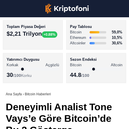
Toplam Piyasa Değeri
Pay Tablosu
Bitcoin
59,0%
$2,21 Trilyon
+0.88%
Ethereum
10,5%
Altcoinler
30,6%
KRİPTO PARA HABERLERİ
Facebook
BİTCOİN HABERLERİ
Yatırımcı Duygusu
Sezon Endeksi
Korkak
Açgözlü
Bitcoin
Altcoin
ALTCOİN HABERLERİ
30
44.8
/100
Korku
/100
AKADEMİ
Instagram
SÖZLÜK
Ana Sayfa
›
Bitcoin Haberleri
Deneyimli Analist Tone
Youtube
Vays’e Göre Bitcoin’de
TikTok