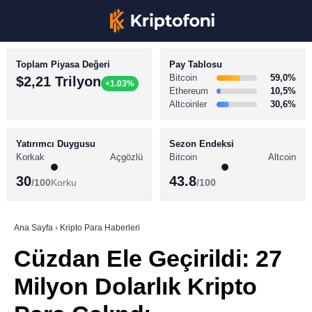
Toplam Piyasa Değeri
Pay Tablosu
Bitcoin
59,0%
$2,21 Trilyon
+1.03%
Ethereum
10,5%
Altcoinler
30,6%
KRİPTO PARA HABERLERİ
Facebook
BİTCOİN HABERLERİ
Yatırımcı Duygusu
Sezon Endeksi
Korkak
Açgözlü
Bitcoin
Altcoin
ALTCOİN HABERLERİ
30
43.8
/100
Korku
/100
AKADEMİ
Instagram
SÖZLÜK
Ana Sayfa
›
Kripto Para Haberleri
Cüzdan Ele Geçirildi: 27
Youtube
Milyon Dolarlık Kripto
TikTok