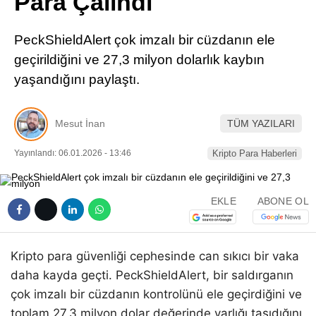
Para Çalındı
Pinterest
PeckShieldAlert çok imzalı bir cüzdanın ele
LinkedIn
geçirildiğini ve 27,3 milyon dolarlık kaybın
yaşandığını paylaştı.
Telegram
Mesut İnan
TÜM YAZILARI
Yayınlandı: 06.01.2026 - 13:46
Kripto Para Haberleri
EKLE
ABONE OL
Kripto para güvenliği cephesinde can sıkıcı bir vaka
daha kayda geçti. PeckShieldAlert, bir saldırganın
çok imzalı bir cüzdanın kontrolünü ele geçirdiğini ve
toplam 27,3 milyon dolar değerinde varlığı taşıdığını