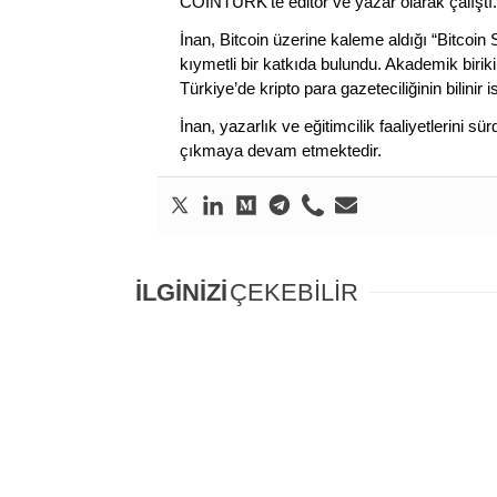
COINTURK’te editör ve yazar olarak çalıştı.
İnan, Bitcoin üzerine kaleme aldığı “Bitcoin
kıymetli bir katkıda bulundu. Akademik birik
Türkiye’de kripto para gazeteciliğinin bilinir 
İnan, yazarlık ve eğitimcilik faaliyetlerini 
çıkmaya devam etmektedir.
İLGİNİZİ
ÇEKEBİLİR