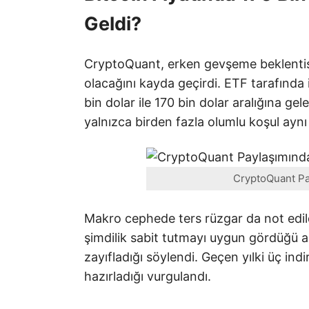
Geldi?
CryptoQuant, erken gevşeme beklentisini
olacağını kayda geçirdi. ETF tarafında is
bin dolar ile 170 bin dolar aralığına gel
yalnızca birden fazla olumlu koşul aynı 
CryptoQuant Pay
Makro cephede ters rüzgar da not edild
şimdilik sabit tutmayı uygun gördüğü ak
zayıfladığı söylendi. Geçen yılki üç ind
hazırladığı vurgulandı.