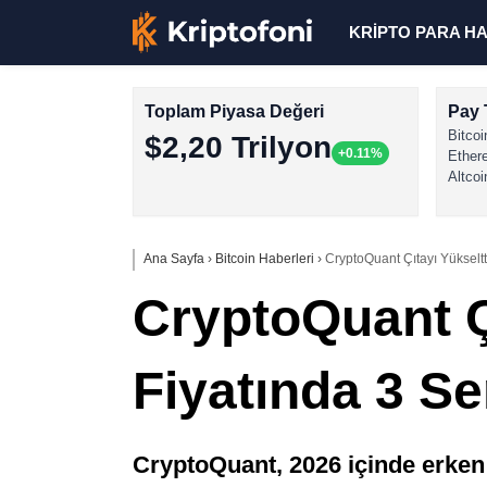
KRİPTO PARA H
Toplam Piyasa Değeri
Pay 
Bitcoi
$2,20 Trilyon
+0.11%
Ether
Altcoi
Ana Sayfa
›
Bitcoin Haberleri
›
CryptoQuant Çıtayı Yükseltt
CryptoQuant Çı
Fiyatında 3 S
CryptoQuant, 2026 içinde erken g