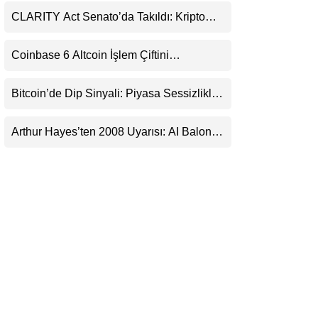
LinkedIn
CLARITY Act Senato’da Takıldı: Kripto
Para Piyasası 2027’yi Fiyatlıyor
Telegram
Coinbase 6 Altcoin İşlem Çiftini
Durduracak
Bitcoin’de Dip Sinyali: Piyasa Sessizlikle
Sıkışıyor
Arthur Hayes’ten 2008 Uyarısı: AI Balonu
Bitcoin’i Nasıl Besleyebilir?