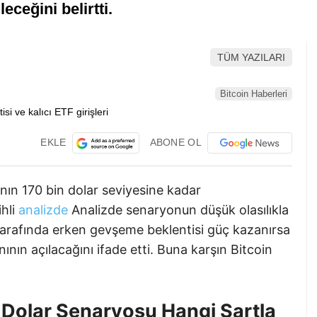
leceğini belirtti.
TÜM YAZILARI
Bitcoin Haberleri
EKLE
ABONE OL
nın 170 bin dolar seviyesine kadar
ihli
analizde
Analizde senaryonun düşük olasılıkla
 tarafında erken gevşeme beklentisi güç kazanırsa
anının açılacağını ifade etti. Buna karşın Bitcoin
n Dolar Senaryosu Hangi Şartla