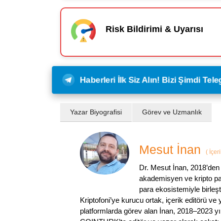
Risk Bildirimi & Uyarısı
Haberleri İlk Siz Alın! Bizi Şimdi Te
Yazar Biyografisi
Görev ve Uzmanlık
Mesut İnan
(
İçer
Dr. Mesut İnan, 2018’den 
akademisyen ve kripto par
para ekosistemiyle birleşt
Kriptofoni’ye kurucu ortak, içerik editörü ve
platformlarda görev alan İnan, 2018–2023 yı