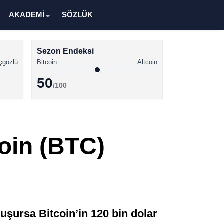
AKADEMİ
SÖZLÜK
Sezon Endeksi
çgözlü
Bitcoin
Altcoin
50
/100
Kripto Para Haberleri
Bitcoin Haberleri
coin (BTC)
Altcoin Haberleri
Ethereum Haberleri
Solana Haberleri
XRP Haberleri
uşursa Bitcoin’in 120 bin dolar
Memecoin Haberleri