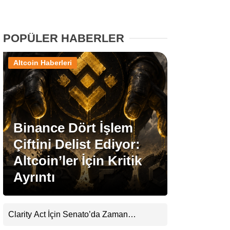
Stablecoin Haberleri
POPÜLER HABERLER
Altcoin Haberleri
Facebook
Binance Dört İşlem
Instagram
Çiftini Delist Ediyor:
Youtube
Altcoin’ler İçin Kritik
Ayrıntı
TikTok
Pinterest
Clarity Act İçin Senato’da Zaman
Daralıyor