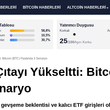
ABERLERİ
BİTCOİN HABERLERİ
ALTCOİN HABERLERİ
Tablosu
Yatırımcı Duygusu
n
58,8%
Korkak
A
eum
10,5%
25
nler
30,7%
/100
Aşırı Korku
i: Bitcoin (BTC) Fiyatında 3 Senaryo
tayı Yükseltti: Bit
enaryo
evşeme beklentisi ve kalıcı ETF girişleri ol