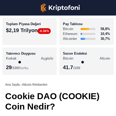
Toplam Piyasa Değeri
Pay Tablosu
Bitcoin
58,8%
$2,19 Trilyon
-0.36%
Ethereum
10,4%
Altcoinler
30,7%
KRİPTO PARA HABERLERİ
Facebook
BİTCOİN HABERLERİ
Yatırımcı Duygusu
Sezon Endeksi
Korkak
Açgözlü
Bitcoin
Altcoin
ALTCOİN HABERLERİ
29
41.7
/100
Korku
/100
AKADEMİ
Instagram
SÖZLÜK
Ana Sayfa
›
Altcoin Rehberleri
Cookie DAO (COOKIE)
Youtube
Coin Nedir?
TikTok