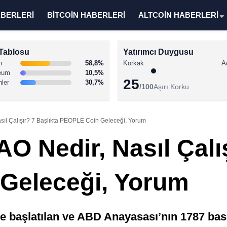
ABERLERİ
BİTCOİN HABERLERİ
ALTCOİN HABERLERİ
Tablosu
Yatırımcı Duygusu
n
58,8%
Korkak
A
eum
10,5%
25
nler
30,7%
/100
Aşırı Korku
sıl Çalışır? 7 Başlıkta PEOPLE Coin Geleceği, Yorum
O Nedir, Nasıl Çalış
Geleceği, Yorum
 başlatılan ve ABD Anayasası’nın 1787 baskı