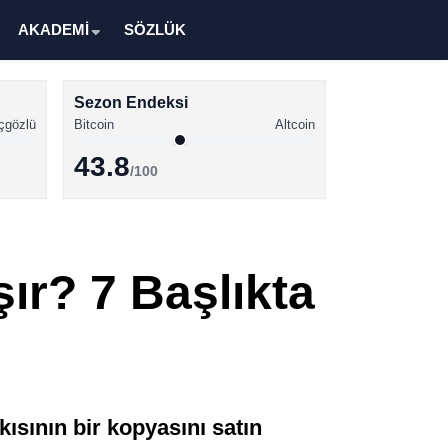
AKADEMİ
SÖZLÜK
Sezon Endeksi
çgözlü
Bitcoin
Altcoin
43.8
/100
Kripto Para Haberleri
Bitcoin Haberleri
ır? 7 Başlıkta
Altcoin Haberleri
Ethereum Haberleri
Solana Haberleri
XRP Haberleri
sının bir kopyasını satın
Memecoin Haberleri