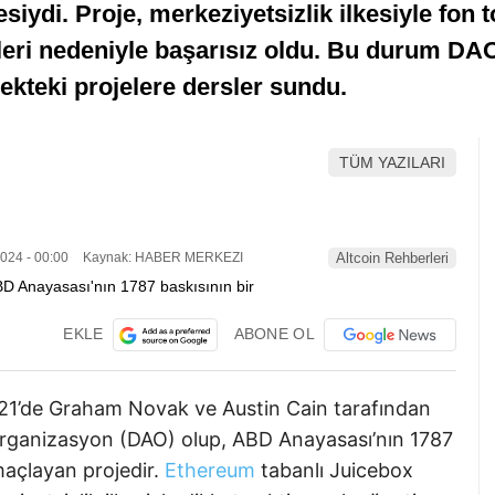
iydi. Proje, merkeziyetsizlik ilkesiyle fon 
tleri nedeniyle başarısız oldu. Bu durum DAO
ekteki projelere dersler sundu.
TÜM YAZILARI
024 - 00:00
Kaynak: HABER MERKEZI
Altcoin Rehberleri
EKLE
ABONE OL
1’de Graham Novak ve Austin Cain tarafından
 organizasyon (DAO) olup, ABD Anayasası’nın 1787
maçlayan projedir.
Ethereum
tabanlı Juicebox