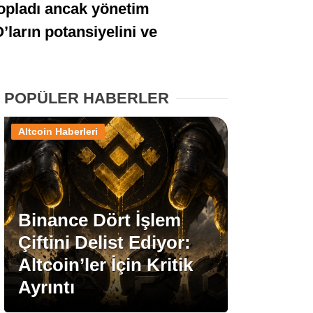
topladı ancak yönetim
Stablecoin Haberleri
’ların potansiyelini ve
Facebook
POPÜLER HABERLER
Altcoin Haberleri
Instagram
Youtube
Binance Dört İşlem
Çiftini Delist Ediyor:
TikTok
Altcoin’ler İçin Kritik
Ayrıntı
Pinterest