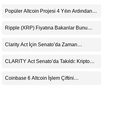
LinkedIn
Popüler Altcoin Projesi 4 Yılın Ardından
Kapanıyor: Kullanıcılara 21 Ağustos
Telegram
Uyarısı
Ripple (XRP) Fiyatına Bakanlar Bunu
Kaçırıyor: Evernorth’tan Dikkat Çeken
Uyarı
Clarity Act İçin Senato’da Zaman
Daralıyor
CLARITY Act Senato’da Takıldı: Kripto
Para Piyasası 2027’yi Fiyatlıyor
Coinbase 6 Altcoin İşlem Çiftini
Durduracak