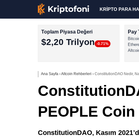
KRİPTO PARA H
Toplam Piyasa Değeri
Pay 
Bitcoi
$2,20 Trilyon
-0.71%
Ether
Altcoi
Ana Sayfa
›
Altcoin Rehberleri
›
ConstitutionDAO Nedir, Na
ConstitutionDA
PEOPLE Coin 
ConstitutionDAO, Kasım 2021’de