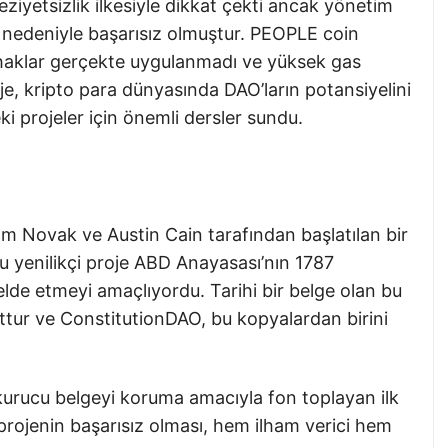
iyetsizlik ilkesiyle dikkat çekti ancak yönetim
r nedeniyle başarısız olmuştur. PEOPLE coin
u haklar gerçekte uygulanmadı ve yüksek gas
roje, kripto para dünyasında DAO’ların potansiyelini
ki projeler için önemli dersler sundu.
 Novak ve Austin Cain tarafından başlatılan bir
Bu yenilikçi proje ABD Anayasası’nın 1787
ı elde etmeyi amaçlıyordu. Tarihi bir belge olan bu
tur ve ConstitutionDAO, bu kopyalardan birini
kurucu belgeyi koruma amacıyla fon toplayan ilk
projenin başarısız olması, hem ilham verici hem