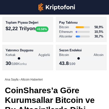
Toplam Piyasa Değeri
Pay Tablosu
Bitcoin
58,9%
$2,22 Trilyon
+0.58%
Ethereum
10,5%
Altcoinler
30,7%
KRİPTO PARA HABERLERİ
Facebook
BİTCOİN HABERLERİ
Yatırımcı Duygusu
Sezon Endeksi
Korkak
Açgözlü
Bitcoin
Altcoin
ALTCOİN HABERLERİ
30
43.8
/100
Korku
/100
AKADEMİ
Instagram
SÖZLÜK
Ana Sayfa
›
Altcoin Haberleri
CoinShares’a Göre
Youtube
Kurumsallar Bitcoin ve
TikTok