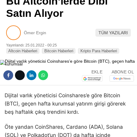
Bu Altcoin’lerde Dibi
Pinterest
Satın Alıyor
LinkedIn
Ömer Ergin
TÜM YAZILARI
Telegram
Yayınlandı: 25.01.2022 - 00:25
Altcoin Haberleri
Bitcoin Haberleri
Kripto Para Haberleri
EKLE
ABONE OL
Dijital varlık yöneticisi Coinshares’e göre Bitcoin
(BTC), geçen hafta kurumsal yatırım girişi görerek
beş haftalık çıkış trendini kırdı.
Öte yandan CoinShares, Cardano (ADA), Solana
(SOL) ve Polkadot’un (DOT) da hafta içinde