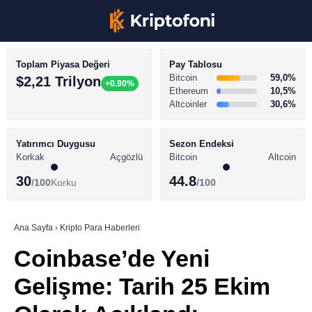
Toplam Piyasa Değeri
Pay Tablosu
Bitcoin
59,0%
$2,21 Trilyon
+0.90%
Ethereum
10,5%
Altcoinler
30,6%
KRİPTO PARA HABERLERİ
Facebook
BİTCOİN HABERLERİ
Yatırımcı Duygusu
Sezon Endeksi
Korkak
Açgözlü
Bitcoin
Altcoin
ALTCOİN HABERLERİ
30
44.8
/100
Korku
/100
AKADEMİ
Instagram
SÖZLÜK
Ana Sayfa
›
Kripto Para Haberleri
Coinbase’de Yeni
Youtube
Gelişme: Tarih 25 Ekim
TikTok